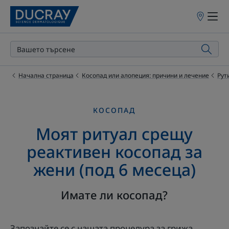
Точки
на
продажба
Начална страница
Косопад или алопеция: причини и лечение
Рут
КОСОПАД
Моят ритуал срещу
реактивен косопад за
жени (под 6 месеца)
Имате ли косопад?
Запознайте се с нашата процедура за грижа