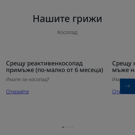
Нашите грижи
Косопад
Открийте
Открийте
Срещу реактивенкосопад
Срещу 
Срещу
Срещу
примъже (по-малко от 6 месеца)
мъже н
реактивенкосопад
хрониче
Имате ли косопад?
Имате ли
примъже
косопад
(по-
за
Открийте
Открийте
малко
мъже
от
над
6
6
месеца)
месеца
Отидете
Отидете
Отидете
Отидете