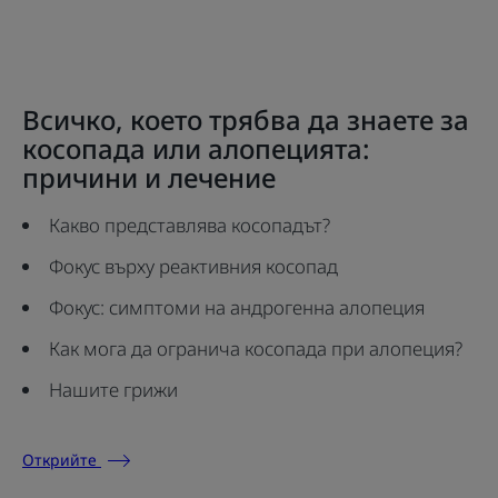
на
на
на
на
елемент
елемент
елемент
елемент
1
2
3
4
Всичко, което трябва да знаете за
косопада или алопецията:
причини и лечение
Какво представлява косопадът?
Фокус върху реактивния косопад
Фокус: симптоми на андрогенна алопеция
Как мога да огранича косопада при алопеция?
Нашите грижи
Открийте