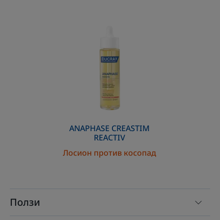
Лосион
против
косопад
ANAPHASE CREASTIM
REACTIV
Лосион против косопад
Ползи