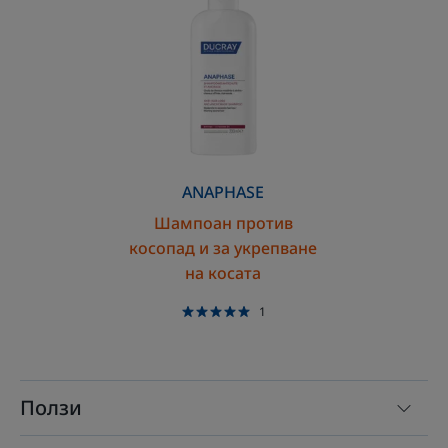
против
косопад
и
за
укрепване
на
косата
ANAPHASE
Шампоан против
косопад и за укрепване
на косата
1
Ползи