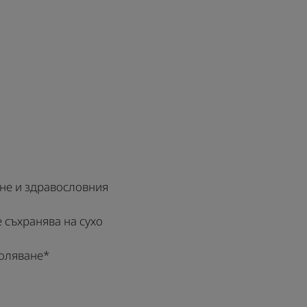
ене и здравословния
е съхранява на сухо
боляване*