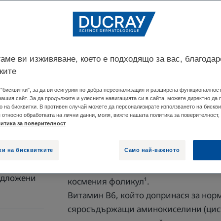
на нормална кос
Може да се изпо
след лечение на
аме ви изживяване, което е подходящо за вас, благодар
Стимулира расте
ките
"бисквитки", за да ви осигурим по-добра персонализация и разширена функционалност,
нашия сайт. За да продължите и улесните навигацията си в сайта, можете директно да
Буркан
Буркан
90 Един
о на бисквитки. В противен случай можете да персонализирате използването на бискви
относно обработката на лични данни, моля, вижте нашата политика за поверителност, 
итика за поверителност
ки на бисквитките
Само най-важното
ANACAPS REACTIV Хранителна добав
благодарение на полския хвощ, койт
подложени
космения фоликул¹.
Витамин В6, който допринася за норм
сяросъдържащи аминокиселини (цист