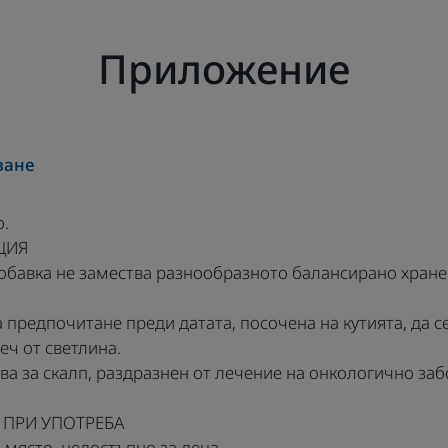
Приложение
ване
о.
ЦИЯ
добавка не замества разнообразното балансирано хран
а предпочитане преди датата, посочена на кутията, да с
еч от светлина.
зва за скалп, раздразнен от лечение на онкологично за
 ПРИ УПОТРЕБА
а място, недостъпно за деца