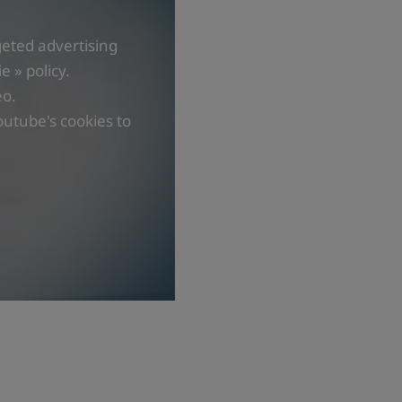
geted advertising
 » policy.
eo.
outube's cookies to
ето на космения фоликул
о подпомагат поддържането и укрепването на
 на умората
т тинейджъри, възрастни. Може да се използва за
боляване (1 месец след спиране на лечението).
ето на космения фоликул
о подпомагат поддържането и укрепването на