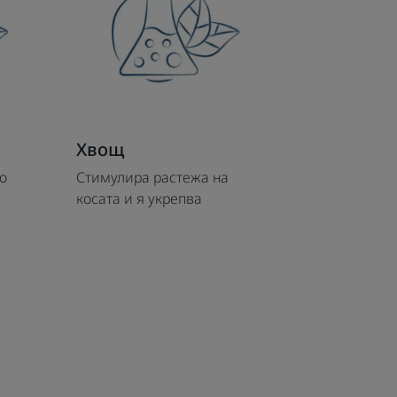
Хвощ
о
Стимулира растежа на
косата и я укрепва