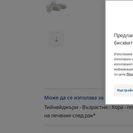
Предлаг
бисквит
Използваме 
използвате 
използванет
информация 
по-долу:
Пол
Настрой
Може да се използва за
Тийнейджъри - Възрастни - Хора - 
на лечение след рак*