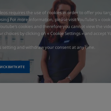
• СТИМУЛИРА РАСТЕЖА НА КОСАТА*
• ЖИЗНЕНОСТ И СИЛА**
eos requires the use of cookies in order to offer you tar
ing For more information, please visit YouTube's « cookie
Youtube's cookies and therefore you cannot view the vid
ТЕКСТУРА
 choices by clicking on « Cookie Settings » and accept Y
s setting and withdraw your consent at any time.
*Полски хвощ, който спомага за растежа и укрепван
**Серни аминокиселини (цистеин и метионин), коит
косата
***Витамини В3 и В6, които помагат за намаляване
*Тази хранителна добавка може да се използва от о
БИСКВИТКИТЕ
скалп, сенсибилизиран от лечение на онкологично за
Консултирайте се с Вашия лекар или фармацевт.
*Полски хвощ, който спомага за растежа и укрепван
**Серни аминокиселини (цистеин и метионин), коит
косата