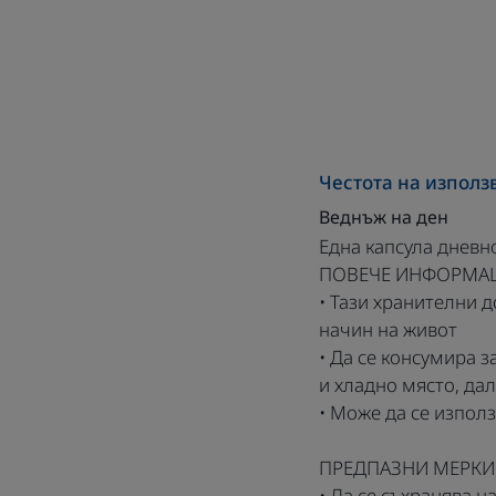
Честота на използ
Веднъж на ден
Една капсула дневн
ПОВЕЧЕ ИНФОРМА
• Тази хранителни 
начин на живот
• Да се консумира з
и хладно място, дал
• Може да се изпол
ПРЕДПАЗНИ МЕРКИ
• Да се съхранява н