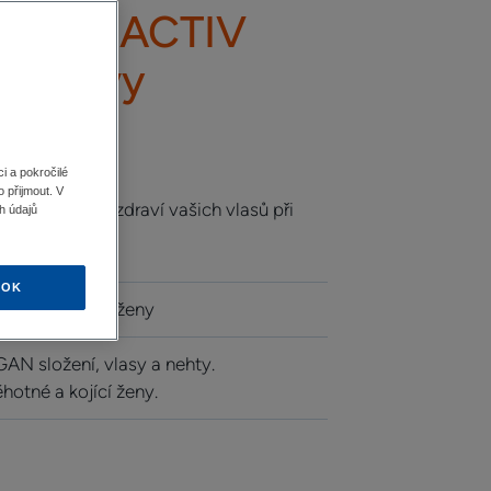
PS REACTIV
 stravy
enze
i a pokročilé
 přijmout. V
erý podporuje zdraví vašich vlasů při
h údajů
ní vlasů.
OK
hotné a kojící ženy
GAN složení, vlasy a nehty.
otné a kojící ženy.