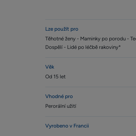
Lze použít pro
Těhotné ženy - Maminky po porodu - Te
Dospělí - Lidé po léčbě rakoviny*
Věk
Od 15 let
Vhodné pro
Perorální užití
Vyrobeno v Francii