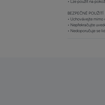
• Lze použít na pokož
BEZPEČNÉ POUŽITÍ
• Uchovávejte mimo 
• Nepřekračujte uve
• Nedoporučuje se li