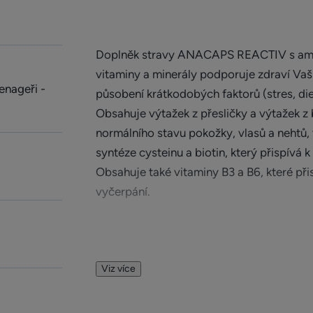
Doplněk stravy ANACAPS REACTIV s amino
vitaminy a minerály podporuje zdraví Vaš
enageři -
působení krátkodobých faktorů (stres, die
Obsahuje výtažek z přesličky a výtažek z b
normálního stavu pokožky, vlasů a nehtů, 
syntéze cysteinu a biotin, který přispívá 
Obsahuje také vitaminy B3 a B6, které přis
vyčerpání.
Výhoda
Doplněk stravy ANACAPS REACTIV stimuluj
Viz více
používat i ti nejcitlivější (těhotné a kojící 
VEGAN složení.