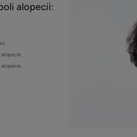
oli alopecii:
sů
 alopecie
 alopecie