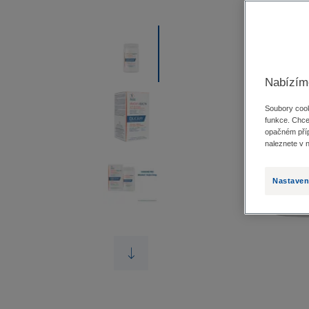
Nabízím
Soubory cook
funkce. Chce
opačném příp
naleznete v 
Nastaven