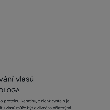
stru) a kojící ženy. Poraďte se se svým lékařem nebo
ání vlasů
TOLOGA
o proteinu, keratinu, z nichž cystein je
litu vlasů může být ovlivněna některými