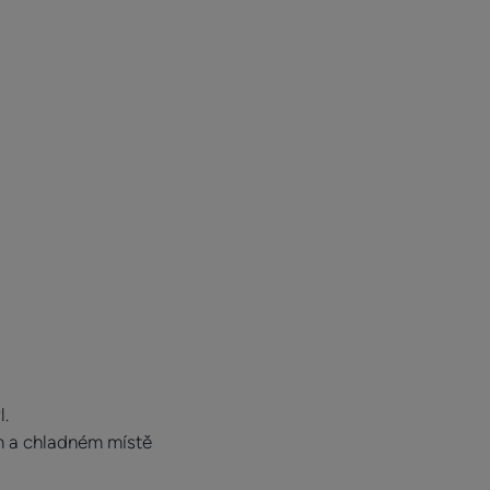
l.
m a chladném místě