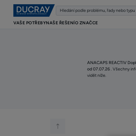
VAŠE POTŘEBY
NAŠE ŘEŠENÍ
O ZNAČCE
ANACAPS REACTIV Doplně
od 07.07.26
. Všechny in
vidět níže.