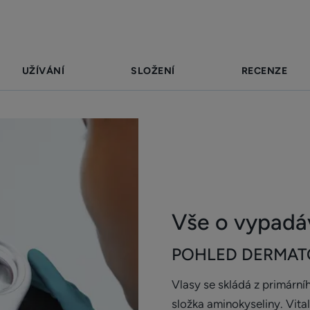
Benefity
• STIMULUJE RŮST VLASŮ¹
UŽÍVÁNÍ
• VITALITA A ODOLNOST²
SLOŽENÍ
RECENZE
• VLASY A NEHTY
TEXTURA
*Tento doplněk stravy mohou užívat těhotné (od 2. trime
Vše o vypadáv
lékárníkem.
POHLED DERMA
Vlasy se skládá z primárníh
složka aminokyseliny. Vita