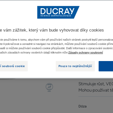
ANACA
Doplněk
e vám zážitek, který vám bude vyhovovat díky cookies
4.8
/
5
217
rec
ie používáme k tomu, abychom vám při používání našich stránek poskytli lepší personalizac
-
te-li pokračovat a usnadnit si navigaci na stránkách, můžete používání souborů cookie přímo
Doplněk stravy, kt
adě si můžete používání souborů cookie přizpůsobit. Další informace o zpracování osobníc
našich zásadách ochrany osobních údajů kliknutím níže:
Zásady ochrany soukromí
reakčním vypadává
í souborů cookie
Pouze to nejdůležitější
Mohou používat tě
Stimuluje růst, VE
Mohou používat těh
Dóza