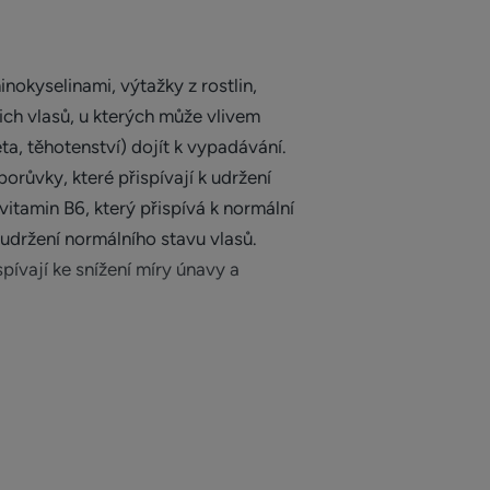
kyselinami, výtažky z rostlin,
ich vlasů, u kterých může vlivem
ta, těhotenství) dojít k vypadávání.
orůvky, které přispívají k udržení
vitamin B6, který přispívá k normální
k udržení normálního stavu vlasů.
pívají ke snížení míry únavy a
e růst vlasů a nehtů. Mohou jej
ženy)*.