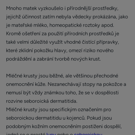
Mnoho matek vyzkoušelo i přírodnější prostředky,
jejichž účinnost zatím nebyla vědecky prokázána, jako
je mateřské mléko, homeopatické roztoky apod.
Kromě ošetření za použití přírodních prostředků je
také velmi důležité využít vhodné čistící přípravky,
které zklidní pokožku hlavy, omezí riziko nového
podráždění a zabrání tvorbě nových krust.
Mléčné krusty jsou běžné, ale většinou přechodné
onemocnění kůže. Nezanechávají stopy na pokožce a
nemusí být vždy známkou toho, že se v dospělosti
rozvine seboroická dermatitida.
Mléčné krusty jsou specifickým označením pro
seboroickou dermatitidu u kojenců. Pokud jsou
podobným kožním onemocněním postiženi dospělí,
jedná se o prosté
lupy
nebo o
seboroickou