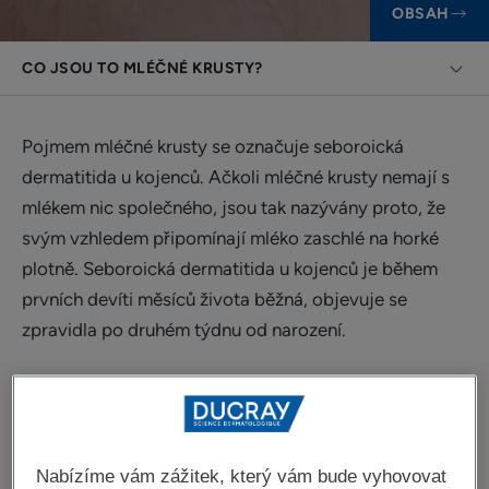
OBSAH
CO JSOU TO MLÉČNÉ KRUSTY?
Pojmem mléčné krusty se označuje seboroická
dermatitida u kojenců. Ačkoli mléčné krusty nemají s
mlékem nic společného, jsou tak nazývány proto, že
svým vzhledem připomínají mléko zaschlé na horké
plotně. Seboroická dermatitida u kojenců je během
prvních devíti měsíců života běžná, objevuje se
zpravidla po druhém týdnu od narození.
Co jsou to mléčné krusty?
Nabízíme vám zážitek, který vám bude vyhovovat
Ačkoliv jsou mléčné krusty zcela neškodné a pro