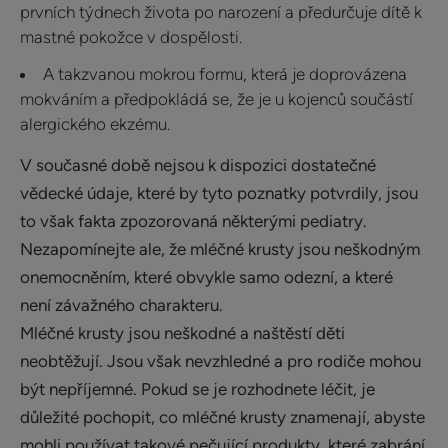
prvních týdnech života po narození a předurčuje dítě k
mastné pokožce v dospělosti.
A takzvanou mokrou formu, která je doprovázena
mokváním a předpokládá se, že je u kojenců součástí
alergického ekzému.
V současné době nejsou k dispozici dostatečné
vědecké údaje, které by tyto poznatky potvrdily, jsou
to však fakta zpozorovaná některými pediatry.
Nezapomínejte ale, že mléčné krusty jsou neškodným
onemocněním, které obvykle samo odezní, a které
není závažného charakteru.
Mléčné krusty jsou neškodné a naštěstí děti
neobtěžují. Jsou však nevzhledné a pro rodiče mohou
být nepříjemné. Pokud se je rozhodnete léčit, je
důležité pochopit, co mléčné krusty znamenají, abyste
mohli používat takové pečující produkty, které zabrání