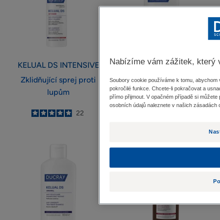
lupům
Nabízíme vám zážitek, který
KELUAL DS
INTENSIVE
KELUAL DS
INTENSIVE
Zklidňující sprej proti
Šampon proti lupům
Soubory cookie používáme k tomu, abychom vám
pokročilé funkce. Chcete-li pokračovat a usna
lupům
přímo přijmout. V opačném případě si můžete 
4.8
/
5
117
osobních údajů naleznete v našich zásadách o
-
5
/
5
22
-
Nas
Šampon
Sérum
proti
proti
lupům
vypadávání
vlasů
Po
a
pro
jejich