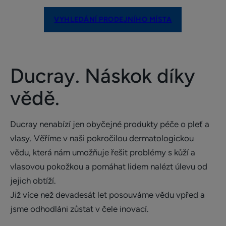
VYHLEDÁNÍ PRODEJNÍHO MÍSTA​
Ducray. Náskok díky
vědě.
Ducray nenabízí jen obyčejné produkty péče o pleť a
vlasy. Věříme v naši pokročilou dermatologickou
vědu, která nám umožňuje řešit problémy s kůží a
vlasovou pokožkou a pomáhat lidem nalézt úlevu od
jejich obtíží.
Již více než devadesát let posouváme vědu vpřed a
jsme odhodláni zůstat v čele inovací.