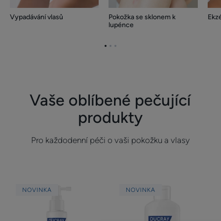
Vypadávání vlasů
Pokožka se sklonem k
Ekz
lupénce
Přejít
Přejít
Přejít
na
na
na
stránku
stránku
stránku
1
2
3
Vaše oblíbené pečující
produkty
Pro každodenní péči o vaši pokožku a vlasy
Zklidňující
Šampon
NOVINKA
NOVINKA
sprej
proti
proti
lupům