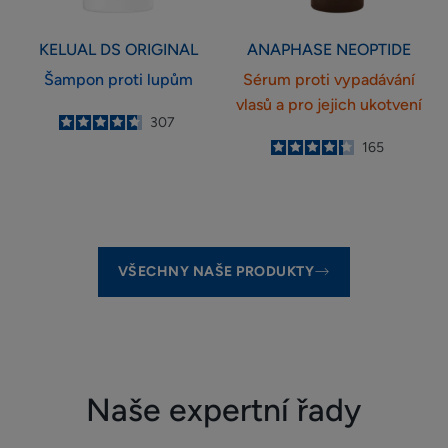
ukotvení
KELUAL DS
ORIGINAL
ANAPHASE
NEOPTIDE
Šampon proti lupům
Sérum proti vypadávání
vlasů a pro jejich ukotvení
4.7
/
5
307
-
4.3
/
5
165
-
VŠECHNY NAŠE PRODUKTY
Naše expertní řady