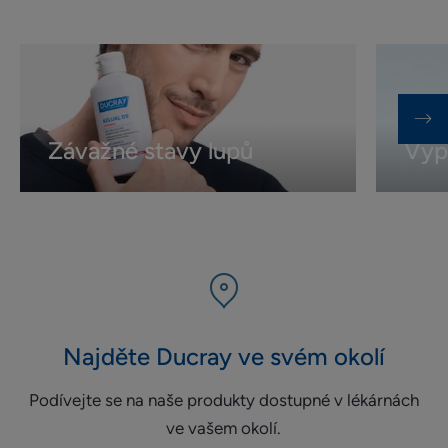
Závažné
Vypadává
stavy
vlasů
lupů
Závažné stavy lupů
Vyp
Najděte Ducray ve svém okolí​
Podívejte se na naše produkty dostupné v lékárnách
ve vašem okolí.​