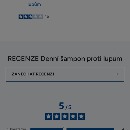
lupům
2.9
/
5
16
-
RECENZE Denní šampon proti lupům
ZANECHAT RECENZI
5
/
5
5
hvězdičky
4