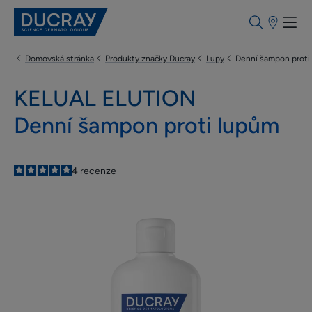
Prodejní
místa
Domovská stránka
Produkty značky Ducray
Lupy
Denní šampon proti
KELUAL ELUTION
Denní šampon proti lupům
5
/
5
4
recenze
-