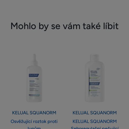
Mohlo by se vám také líbit
Osvěžující
KELUAL
roztok
SQUANORM
proti
Seboregulační
lupům
pečující
šampon
proti
mastným
lupům
KELUAL
SQUANORM
KELUAL
SQUANORM
Osvěžující roztok proti
KELUAL SQUANORM
lupům
Seboregulační pečující