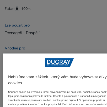
Flakon
Flakon
400ml
Lze použít pro
Teenageři - Dospělí
Vhodné pro
Vlasy - vlasová pokožka
Typ vlasů
Nabízíme vám zážitek, který vám bude vyhovovat díky
Všechny typy lupů
cookies
Soubory cookie používáme k tomu, abychom vám při používání našich stránek posky
Vaše potřeba/-y
lepší personalizaci a pokročilé funkce. Chcete-li pokračovat a usnadnit si navigaci na
stránkách, můžete používání souborů cookie přímo přijmout. V opačném případě si
Proti lupům
můžete používání souborů cookie přizpůsobit. Další informace o zpracování osobníc