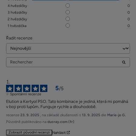
4
hvězdičky
0
3
hvězdičky
0
2
hvězdičky
0
1
hvězdička
0
Řadit recenze
5
/
5
Spontánní recenze
Elution a Kertyol PSO. Tato kombinace je jediná, která mi pomáhá 
v boji proti lupům. Funguje rychle a dlouhodobě.
recenze
23. 9. 2025
, na základě zkušenosti s
13. 9. 2025
dle
Marie-jo G.
Původně publikováno na
ducray.com (fr)
Zobrazit původní recenzi
Nahlásit