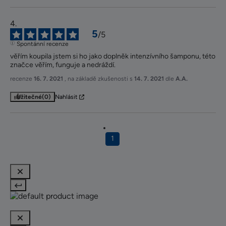
5
/
5
Spontánní recenze
věřím koupila jstem si ho jako doplněk intenzívního šamponu, této 
značce věřím, funguje a nedráždí.
recenze
16. 7. 2021
, na základě zkušenosti s
14. 7. 2021
dle
A.A.
Užitečné
(0)
Nahlásit
1