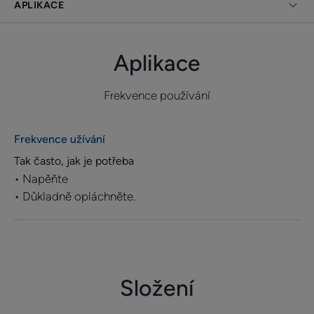
APLIKACE
• OMEZUJE opětovný výskyt a návrat lupů díky
pravidelnému používání
• RESPECTS vlasy a barvu vlasů
Aplikace
Frekvence používání
TEXTURA
ENTORNO
Frekvence užívání
Tak často, jak je potřeba
• Napěňte
*Hydratace horních vrstev epidermis
• Důkladně opláchněte.
Složení