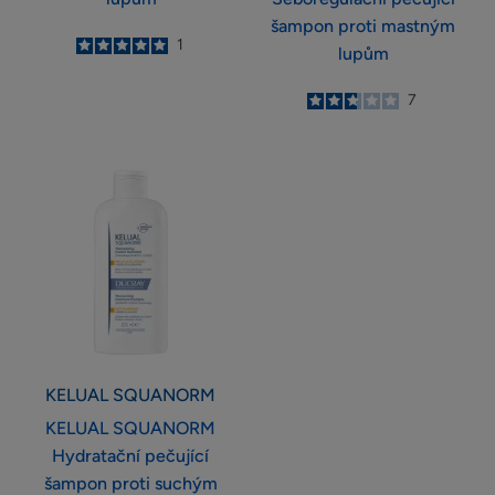
šampon proti mastným
5
/
5
1
lupům
-
2.7
/
5
7
-
KELUAL
SQUANORM
Hydratační
pečující
šampon
proti
suchým
lupům
KELUAL
SQUANORM
KELUAL SQUANORM
Hydratační pečující
šampon proti suchým