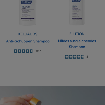
ELUTION
KELUAL DS
Mildes ausgleichendes
Anti-Schuppen Shampoo
Shampoo
4.7
/
5
307
-
4.8
/
5
4
-