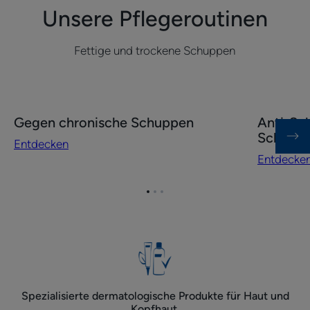
Unsere Pflegeroutinen
Fettige und trockene Schuppen
Entdecken
Entdecke
Gegen chronische Schuppen
Anti-Sch
Gegen
Anti-
Schupp
Entdecken
chronische
Schuppen
Entdecke
Schuppen
Routine
für
Zum
Zum
Zum
fettige
Element
Element
Element
Schuppen
1
2
3
Spezialisierte dermatologische Produkte für Haut und
Kopfhaut.