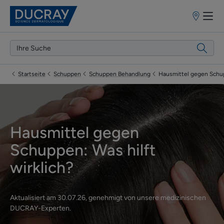
Apothekenf
Startseite
Schuppen
Schuppen Behandlung
Hausmittel gegen Sch
Hausmittel gegen
Schuppen: Was hilft
wirklich?
Aktualisiert am
30.07.26
, genehmigt von
unsere medizinischen
DUCRAY-Experten
.