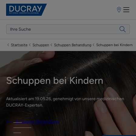
Apothekenf
Startseite
Schuppen
Schuppen Behandlung
Schuppen bei Kindern
Schuppen bei Kindern
Aktualisiert am
19.05.26
, genehmigt von
unsere medizinischen
DUCRAY-Experten
.
Schuppen Behandlung