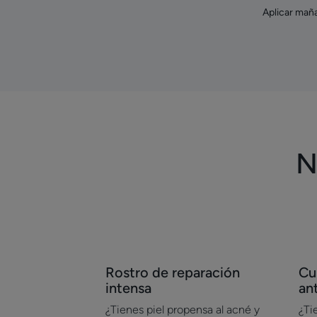
Aplicar maña
N
Descubrir
Des
Rostro de reparación
Cu
Rostro
Cu
intensa
an
de
del
¿Tienes piel propensa al acné y
¿Ti
reparación
ros