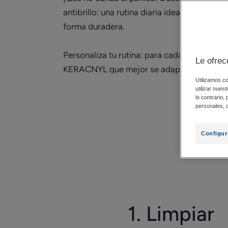
antibrillo: una rutina diaria ideal para neutra
forma duradera.
Personaliza tu rutina: para cada paso, elig
Le ofrec
KERACNYL que mejor se adapten a tu tipo d
Utilizamos co
utilizar nues
lo contrario,
personales, c
Configur
1. Limpiar