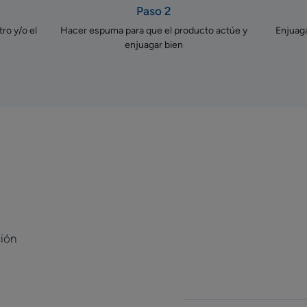
Paso 2
ro y/o el
Hacer espuma para que el producto actúe y
Enjuaga
enjuagar bien
ción