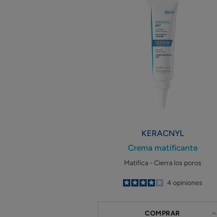
matificante
KERACNYL
Crema matificante
Matifica - Cierra los poros
4
/
5
4
opiniones
-
COMPRAR