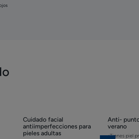
 ojos
do
Descubrir
Descubrir
Cuidado facial
Anti- punt
Cuidado
Anti-
antiimperfecciones para
verano
facial
puntos
pieles adultas
¿Tienes piel 
antiimperfecciones
negros