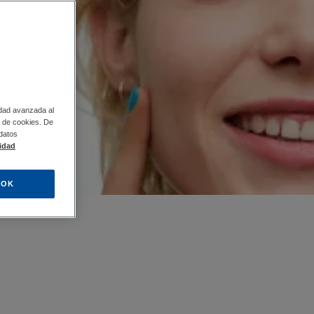
idad avanzada al
so de cookies. De
 datos
lidad
OK