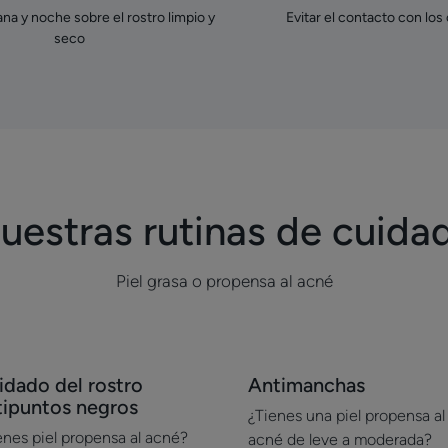
na y noche sobre el rostro limpio y
Evitar el contacto con los
seco
uestras rutinas de cuida
Piel grasa o propensa al acné
cubrir
Descubrir
idado del rostro
Antimanchas
idado
Antimanchas
tipuntos negros
¿Tienes una piel propensa al
enes piel propensa al acné?
acné de leve a moderada?
tro