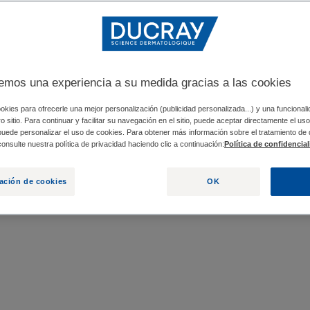
lizar los brillos en
e los productos
emos una experiencia a su medida gracias a las cookies
e piel.
okies para ofrecerle una mejor personalización (publicidad personalizada...) y una funcional
tro sitio. Para continuar y facilitar su navegación en el sitio, puede aceptar directamente el u
 puede personalizar el uso de cookies. Para obtener más información sobre el tratamiento de
onsulte nuestra política de privacidad haciendo clic a continuación:
Política de confidencia
ación de cookies
OK