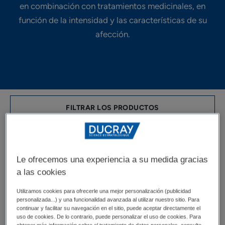
en combinación con tratamientos medicinales, en
función de la intensidad y las características de su
afección.
FILTRAR LOS PRODUCTOS
8 resultados "KERACNYL - Pieles grasas
o propensas al acné"
Le ofrecemos una experiencia a su medida gracias
a las cookies
SÉRUM
Ducray
REGULADOR
KERACNYL
Utilizamos cookies para ofrecerle una mejor personalización (publicidad
personalizada...) y una funcionalidad avanzada al utilizar nuestro sitio. Para
ANTIIMPERFECCIONES
Gel
continuar y facilitar su navegación en el sitio, puede aceptar directamente el
limpiador
uso de cookies. De lo contrario, puede personalizar el uso de cookies. Para