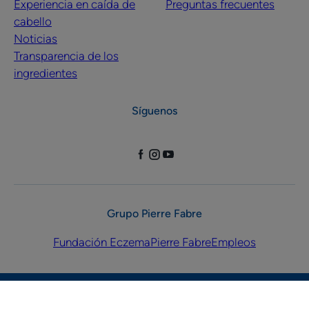
Experiencia en caída de
Preguntas frecuentes
cabello
Noticias
Transparencia de los
ingredientes
Síguenos
Grupo Pierre Fabre
Fundación Eczema
Pierre Fabre
Empleos
Avisos legales
Política de privacidad
Configuración de cookies