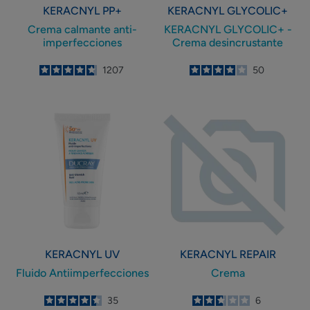
KERACNYL PP+
KERACNYL GLYCOLIC+
Crema calmante anti-
KERACNYL GLYCOLIC+ -
imperfecciones
Crema desincrustante
4.8
/
5
1207
4
/
5
50
-
-
Fluido
Crema
Antiimperfecciones
KERACNYL UV
KERACNYL REPAIR
Fluido Antiimperfecciones
Crema
4.5
/
5
35
2.7
/
5
6