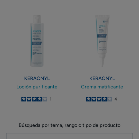
-
-
Loción
Crema
purificante
matificante
KERACNYL
KERACNYL
Loción purificante
Crema matificante
4
/
5
1
4
/
5
4
-
-
Búsqueda por tema, rango o tipo de producto