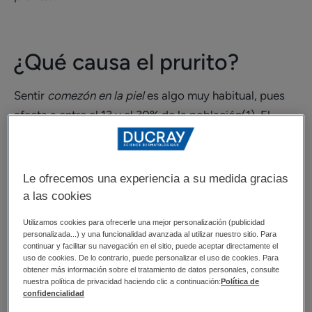
¿Qué causa el prurito?
Sentir
comezón en la piel
es algo muy habitual, pues
afecta a entre el 13 y el 30% de la población(1). El
prurito en la piel
afecta a todo el mundo: bebés, niños,
adultos, ancianos, hombres, mujeres y mamás
embarazadas o en periodo de lactancia. El
prurito
Le ofrecemos una experiencia a su medida gracias
puede concentrarse en una o varias partes del cuerpo
a las cookies
(por ejemplo
comezon en el oido
), o bien tratarse de
Utilizamos cookies para ofrecerle una mejor personalización (publicidad
un prurito generalizado.
personalizada...) y una funcionalidad avanzada al utilizar nuestro sitio. Para
continuar y facilitar su navegación en el sitio, puede aceptar directamente el
uso de cookies. De lo contrario, puede personalizar el uso de cookies. Para
El
prurito
es una sensación común pero compleja.
obtener más información sobre el tratamiento de datos personales, consulte
nuestra política de privacidad haciendo clic a continuación:
Política de
Mucha gente piensa que se trata de una simple
confidencialidad
liberación de histamina, cuando en realidad, en el