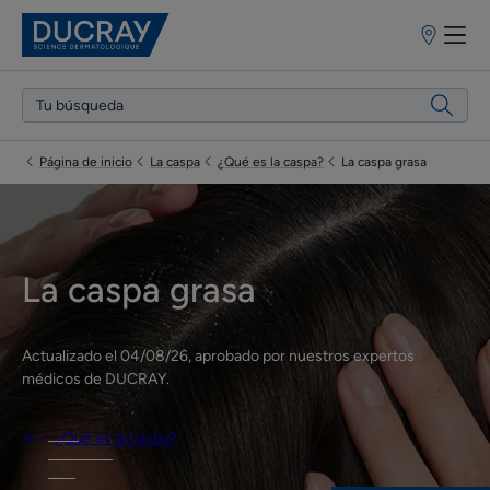
Puntos
de
venta
Página de inicio
La caspa
¿Qué es la caspa?
La caspa grasa
La caspa grasa
Actualizado el
04/08/26
, aprobado por
nuestros expertos
médicos de DUCRAY
.
¿Qué es la caspa?