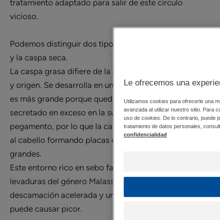
tratamiento adaptado para salir de este círculo
vicioso.
Podemos distinguir dos tipos de caspa: la caspa grasa
y la caspa seca.
La caspa grasa difiere de la
caspa seca
en su aspecto
Le ofrecemos una experien
y origen. Se desarrolla en un cuero cabelludo graso y
es más grande porque queda aglomerada. El sebo
Utilizamos cookies para ofrecerle una me
avanzada al utilizar nuestro sitio. Para c
secretado en exceso en la superficie actúa como un
uso de cookies. De lo contrario, puede 
pegamento, por lo que la caspa permanece adherida
tratamiento de datos personales, consult
confidencialidad
al cabello formando placas de caspa más o menos
grandes.
Este entorno rico en sebo favorece el desarrollo de
levaduras del género Malassezia, que provocan una
descamación acelerada y una inflamación local que
puede causar picor.