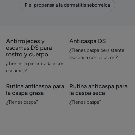
Piel propensa a la dermatitis seborreica
Antirrojeces y
Anticaspa DS
Descubrir
Descubrir
escamas DS para
Antirrojeces
Anticaspa
¿Tienes caspa persistente
rostro y cuerpo
y
DS
asociada con picazón?
¿Tienes la piel irritada y con
escamas
escamas?
DS
para
Rutina anticaspa para
Rutina anticaspa para
rostro
Descubrir
Descubrir
la caspa grasa
la caspa seca
y
Rutina
Rutina
cuerpo
anticaspa
anticaspa
¿Tienes caspa?
¿Tienes caspa?
para
para
la
la
caspa
caspa
grasa
seca