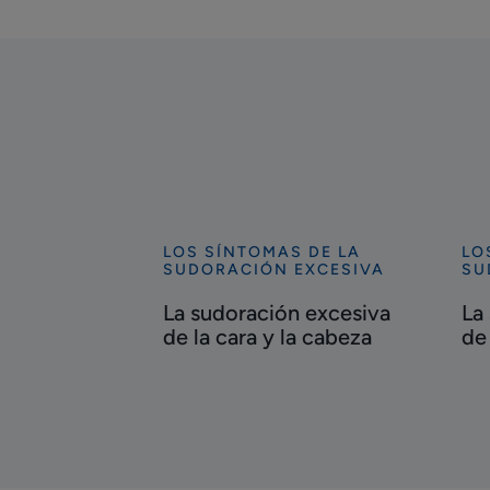
LOS SÍNTOMAS DE LA
LO
Descubrir
Des
SUDORACIÓN EXCESIVA
SU
La
La
La sudoración excesiva
La
sudoración
sud
de la cara y la cabeza
de 
excesiva
exc
de
de
la
las
cara
axi
y
la