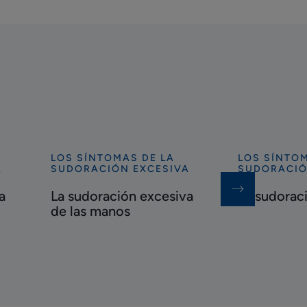
LOS SÍNTOMAS DE LA
LOS SÍNTOM
Descubrir
Descubrir
A
SUDORACIÓN EXCESIVA
SUDORACIÓ
La
La
a
La sudoración excesiva
La sudorac
sudoración
sudoración
de las manos
excesiva
nocturna
de
las
manos