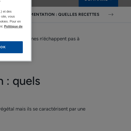
s
.) et des
E L’HYPERPIGMENTATION : QUELLES RECETTES À FAIRE CHEZ 
e site, vous
ookies. Pour en
nt:
Politique de
des taches brunes n’échappent pas à
OK
 : quels
égétal mais ils se caractérisent par une