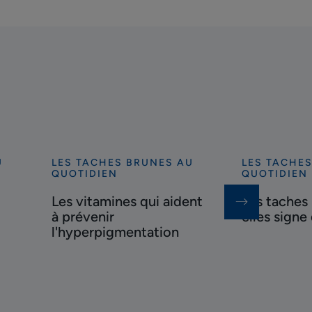
U
LES TACHES BRUNES AU
LES TACHE
Découvrir
Découvrir
QUOTIDIEN
QUOTIDIEN
Les
Les
Les vitamines qui aident
Les taches
vitamines
taches
à prévenir
elles signe
qui
brunes
l'hyperpigmentation
aident
sont-
à
elles
prévenir
signe
l'hyperpigmentation
de
cancer