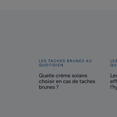
LES TACHES BRUNES AU
LE
Découvrir
Déc
QUOTIDIEN
QU
Quelle
Le
Quelle crème solaire
Le
crème
hui
choisir en cas de taches
ef
solaire
ess
brunes ?
l'
choisir
eff
en
con
cas
l'h
de
taches