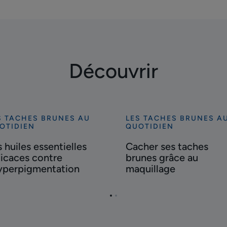
Découvrir
S TACHES BRUNES AU
LES TACHES BRUNES A
ouvrir
Découvrir
OTIDIEN
QUOTIDIEN
s
Cacher
s huiles essentielles
Cacher ses taches
les
ses
ficaces contre
brunes grâce au
entielles
taches
hyperpigmentation
maquillage
icaces
brunes
tre
grâce
yperpigmentation
au
Aller
Aller
maquillage
à
à
la
la