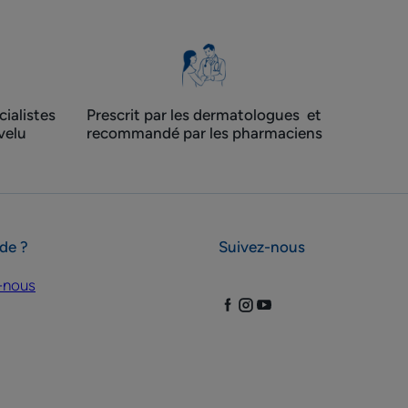
teint
ialistes
Prescrit par les dermatologues ​ et
velu
recommandé par les pharmaciens
ide ?
Suivez-nous
-nous