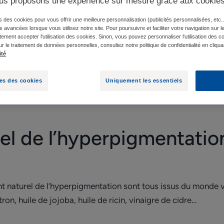
us proposons une expérience sur mesure grâce aux cookie
s des cookies pour vous offrir une meilleure personnalisation (publicités personnalisées, etc..
 : QUELS INGRÉDIENTS ?
TRAITEMENT NATUREL D
és avancées lorsque vous utilisez notre site. Pour poursuivre et faciliter votre navigation sur l
ement accepter l'utilisation des cookies. Sinon, vous pouvez personnaliser l'utilisation des c
ur le traitement de données personnelles, consultez notre politique de confidentialité en cliqua
ité
 vouloir nous soigner naturellement. Les personnes ayant 
ment naturel contre l’hyperpigmentation.
es des cookies
Uniquement les essentiels
el de l’hyperpigmentation
ent naturel de l’hyperpigmentation sont tous issus du monde v
ron, huile de jojoba, huile de ricin, vinaigre de cidre…