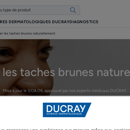
IRES DERMATOLOGIQUES DUCRAY
DIAGNOSTICS
er les taches brunes naturellement
 les taches brunes natur
Mise à jour le
3/08/26
, approuvé par
nos experts médicaux DUCRAY
.
Les taches brunes au quotidien