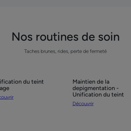
page
page
1
2
Nos routines de soin
Taches brunes, rides, perte de fermeté
ouvrir
Découvrir
ification du teint
Maintien de la
fication
Maintien
sage
depigmentation -
de
Unification du teint
ouvrir
nt
la
Découvrir
age
depigmentation
-
Unification
du