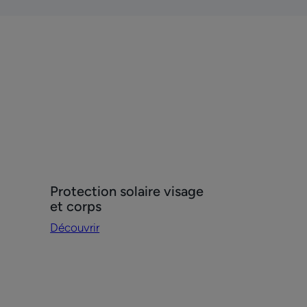
?
Découvrir
Protection solaire visage
Protection
et corps
solaire
Découvrir
visage
et
corps