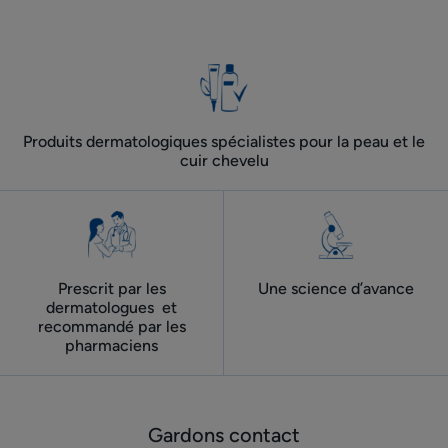
à
à
à
à
l'item
l'item
l'item
l'item
1
2
3
4
Produits dermatologiques spécialistes pour la peau et le
cuir chevelu
Prescrit par les
Une science d’avance
dermatologues ​ et
recommandé par les
pharmaciens
Gardons contact