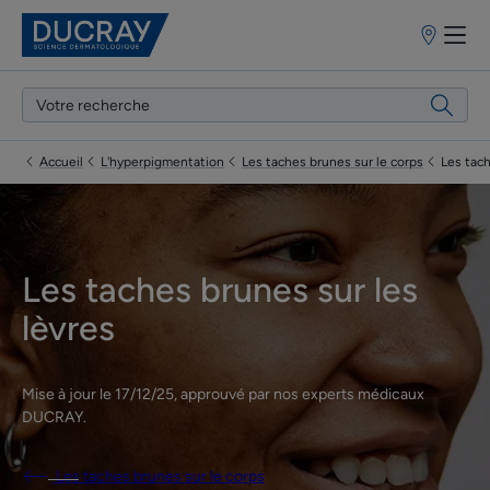
Points
de
vente
Accueil
L'hyperpigmentation
Les taches brunes sur le corps
Les tach
Les taches brunes sur les
lèvres
Mise à jour le
17/12/25
, approuvé par
nos experts médicaux
DUCRAY
.
Les taches brunes sur le corps