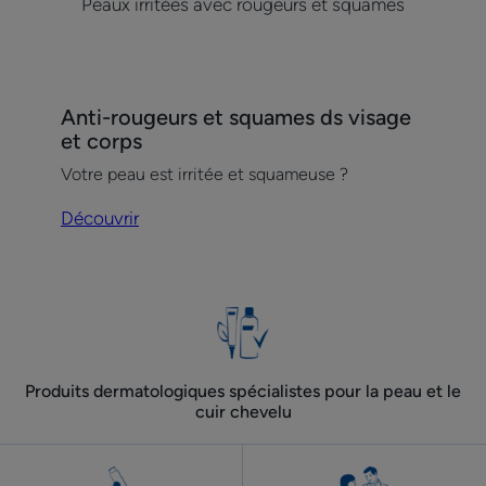
Peaux irritées avec rougeurs et squames
Découvrir
Anti-rougeurs et squames ds visage
Anti-
et corps
rougeurs
Votre peau est irritée et squameuse ?
et
squames
Découvrir
ds
visage
et
corps
Produits dermatologiques spécialistes pour la peau et le
cuir chevelu