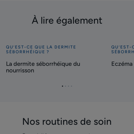
À lire également
QU’EST-CE QUE LA DERMITE
QU’EST-
Découvrir
Découvrir
SÉBORRHÉIQUE ?
SÉBORRH
La
Eczéma
La dermite séborrhéique du
Eczéma 
dermite
ou
nourrisson
séborrhéique
dermite
du
séborrhéi
nourrisson
?
Aller
Aller
Aller
Aller
à
à
à
à
l'item
l'item
l'item
l'item
1
2
3
4
Nos routines de soin