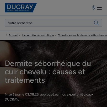
Points
de
vente
Accueil
La dermite séborrhéique
Qu’est-ce que la dermite séborrhéiqu
Dermite séborrhéique du
cuir chevelu : causes et
traitements
Mise à jour le
03.08.26
, approuvé par
nos experts médicaux
DUCRAY
.