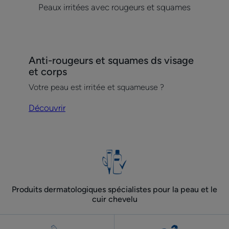
Peaux irritées avec rougeurs et squames
Découvrir
Anti-rougeurs et squames ds visage
Anti-
et corps
rougeurs
Votre peau est irritée et squameuse ?
et
squames
Découvrir
ds
visage
et
corps
Produits dermatologiques spécialistes pour la peau et le
cuir chevelu