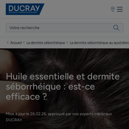
Points
de
vente
Accueil
La dermite séborrhéique
La dermite séborrhéique au quotidien
Huile essentielle et dermite
séborrhéique : est-ce
efficace ?
Mise à jour le
26.02.26
, approuvé par
nos experts médicaux
DUCRAY
.