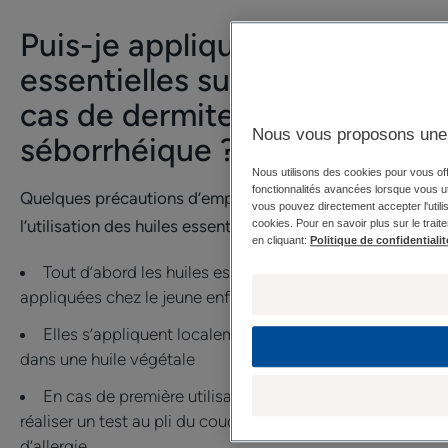
Puis-je appliquer des huiles
essentielles sur ma peau en
cas de dermite
Nous vous proposons une 
séborrhéique ?
Nous utilisons des cookies pour vous offr
fonctionnalités avancées lorsque vous util
Quelques précautions d’emploi s’imposent avant
vous pouvez directement accepter l'utilis
l’utilisation des huiles essentielles :
cookies. Pour en savoir plus sur le trait
en cliquant:
Politique de confidentialit
Tout d’abord les huiles essentielles ne peuvent être
appliquées chez le jeune enfant ou la femme enceinte
Elles s’appliquent localement, pures ou diluées
dans une huile végétale
En cas de première utilisation, il peut être utile de
réaliser un test au pli du coude pour vérifier l’absence
d’allergie