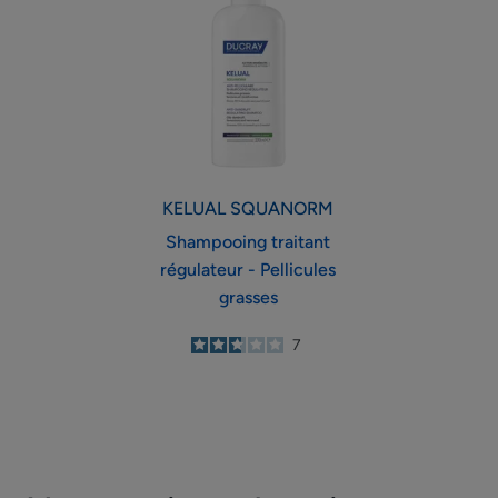
régulateur
-
Pellicules
grasses
KELUAL
SQUANORM
Shampooing traitant
régulateur - Pellicules
grasses
2.7
/
5
7
-