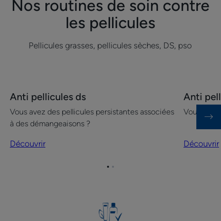
Nos routines de soin contre
les pellicules
Pellicules grasses, pellicules sèches, DS, pso
Découvrir
Découvrir
Anti pellicules ds
Anti pel
Anti
Anti
Vous avez des pellicules persistantes associées
Vous avez 
pellicules
pellicules
à des démangeaisons ?
ds
grasses
Découvrir
Découvrir
Aller
Aller
à
à
l'item
l'item
1
2