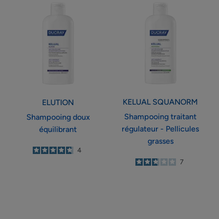
Shampooing
Shampooing
doux
traitant
équilibrant
régulateur
-
Pellicules
grasses
KELUAL
SQUANORM
ELUTION
Shampooing traitant
Shampooing doux
régulateur - Pellicules
équilibrant
grasses
4.8
/
5
4
-
2.7
/
5
7
-