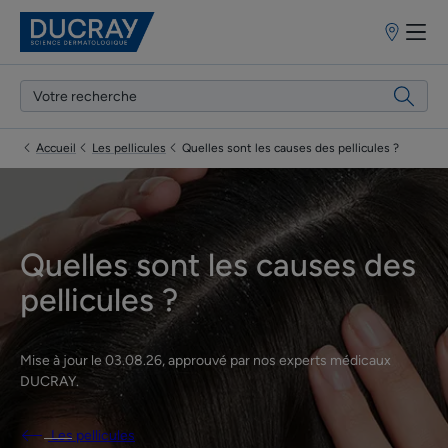
Points
de
vente
Accueil
Les pellicules
Quelles sont les causes des pellicules ?
Quelles sont les causes des
pellicules ?
Mise à jour le
03.08.26
, approuvé par
nos experts médicaux
DUCRAY
.
Les pellicules