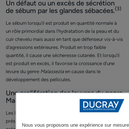
Un défaut ou un excès de sécrétion
(3)
de sébum par les glandes sébacées.
Le sébum lorsqu’il est produit en quantité normale à
un rôle primordial dans l’hydratation de la peau et du
cuir chevelu mais aussi en tant que défenseur vis-à-vis
d’agressions extérieures. Produit en trop faible
quantité, il cause une sécheresse cutanée. Et lorsqu’il
est produit en excès, il favorise la croissance d’une
levure du genre
Malassezia
en cause dans le
développement des pellicules.
Une prolifération des levures du genre
Malassezia
Les levures du genre
Malassezia
sont naturellement
présentes à la surface du cuir chevelu. Dans le cas
Nous vous proposons une expérience sur mesure