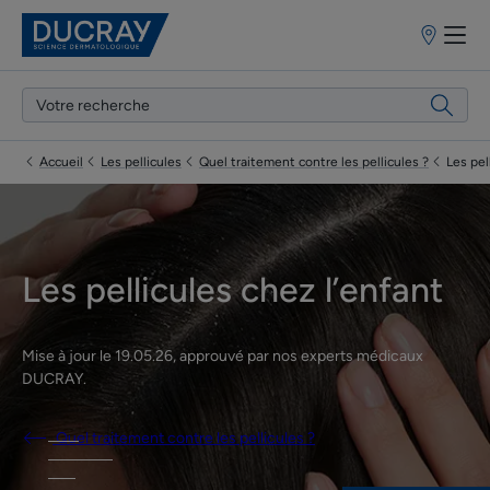
Points
de
vente
Accueil
Les pellicules
Quel traitement contre les pellicules ?
Les pel
Les pellicules chez l’enfant
Mise à jour le
19.05.26
, approuvé par
nos experts médicaux
DUCRAY
.
Quel traitement contre les pellicules ?