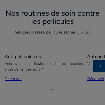
1
2
Nos routines de soin contre
les pellicules
Pellicules grasses, pellicules sèches, DS, pso
Découvrir
Découvrir
Anti pellicules ds
Anti pel
Anti
Anti
Vous avez des pellicules persistantes associées
Vous avez 
pellicules
pellicules
à des démangeaisons ?
ds
grasses
Découvrir
Découvrir
Aller
Aller
à
à
l'item
l'item