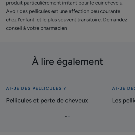
produit particulièrement irritant pour le cuir chevelu.
Avoir des pellicules est une affection peu courante
chez l’enfant, et le plus souvent transitoire. Demandez
conseil à votre pharmacien
À lire également
AI-JE DES PELLICULES ?
AI-JE DE
Découvrir
Découvrir
Pellicules
Les
Pellicules et perte de cheveux
Les pell
et
pellicules
perte
de
Aller
Aller
de
sourcils
à
à
cheveux
l'item
l'item