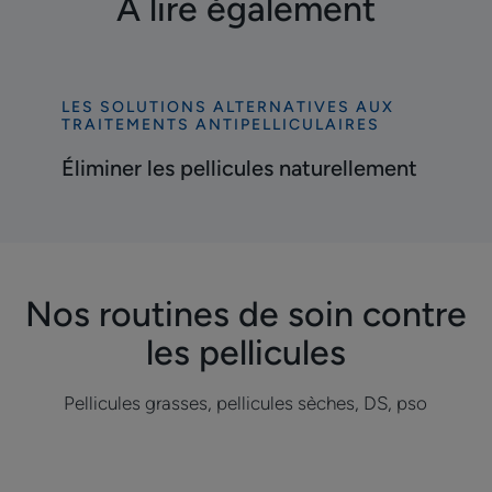
À lire également
LES SOLUTIONS ALTERNATIVES AUX
Découvrir
TRAITEMENTS ANTIPELLICULAIRES
Éliminer
Éliminer les pellicules naturellement
les
pellicules
naturellement
Nos routines de soin contre
les pellicules
Pellicules grasses, pellicules sèches, DS, pso