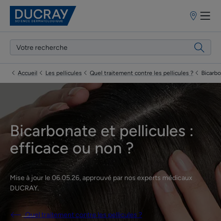
Points
de
vente
Accueil
Les pellicules
Quel traitement contre les pellicules ?
Bicarbo
Bicarbonate et pellicules :
efficace ou non ?
Mise à jour le
06.05.26
, approuvé par
nos experts médicaux
DUCRAY
.
Quel traitement contre les pellicules ?