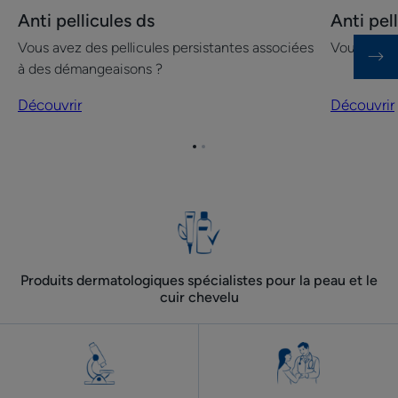
Découvrir
Découvrir
Anti pellicules ds
Anti pel
Anti
Anti
Vous avez des pellicules persistantes associées
Vous avez 
pellicules
pellicules
à des démangeaisons ?
ds
grasses
Découvrir
Découvrir
Aller
Aller
à
à
l'item
l'item
1
2
Produits dermatologiques spécialistes pour la peau et le
cuir chevelu