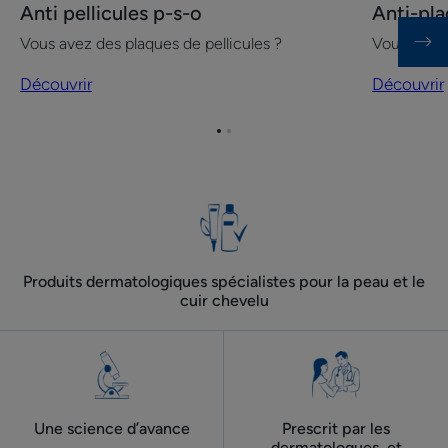
Anti pellicules p-s-o
Anti-pla
Anti
Anti-
Vous avez des plaques de pellicules ?
Vous avez 
pellicules
plaques
p-
p-
Découvrir
Découvrir
s-
s-
o
o
Aller
Aller
visage
à
à
et
l'item
l'item
1
2
corps
Produits dermatologiques spécialistes pour la peau et le
cuir chevelu
Une science d’avance
Prescrit par les
dermatologues ​ et