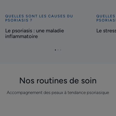
QUELLES SONT LES CAUSES DU
QUELLES
Découvrir
Découvrir
PSORIASIS ?
PSORIAS
Le
Le
Le psoriasis : une maladie
Le stres
psoriasis
stress,
inflammatoire
:
cause
une
du
maladie
psoriasis
Aller
Aller
Aller
inflammatoire
?
à
à
à
l'item
l'item
l'item
1
2
3
Nos routines de soin
Accompagnement des peaux à tendance psoriasique
Découvrir
Découvrir