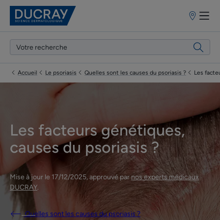
Points
de
vente
Accueil
Le psoriasis
Quelles sont les causes du psoriasis ?
Les facte
Les facteurs génétiques,
causes du psoriasis ?
Mise à jour le
17/12/2025
, approuvé par
nos experts médicaux
DUCRAY
.
Quelles sont les causes du psoriasis ?