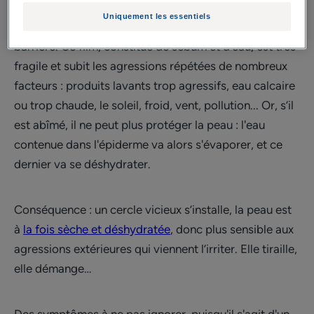
détérioration du film hydrolipidique, film protecteur à
Uniquement les essentiels
la surface de la peau qui ne joue plus sa fonction
barrière. Ce film, constitué de sébum et d’eau, est très
fragile et subit les agressions répétées de nombreux
facteurs : produits lavants trop agressifs, eau calcaire
ou trop chaude, le soleil, froid, vent, pollution... Or, s’il
est abîmé, il ne peut plus protéger la peau : l'eau
contenue dans l'épiderme va alors s'évaporer, et ce
dernier va se déshydrater.
Conséquence : un cercle vicieux s’installe, la peau est
à
la fois sèche et déshydratée
, donc plus sensible aux
agressions extérieures qui viennent l’irriter. Elle tiraille,
elle démange…