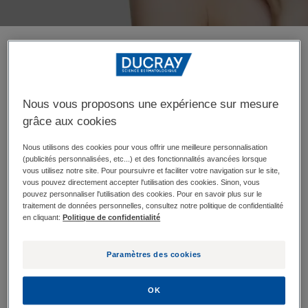
Si vous avez une peau sèche, vous avez sans doute dû
ressentir une sensation de tiraillement, de
démangeaison, une envie de vous gratter. C'est
Nous vous proposons une expérience sur mesure
normal : c’est un signal d’alerte. Celui de votre
grâce aux cookies
épiderme pour vous signaler qu’il a besoin
Nous utilisons des cookies pour vous offrir une meilleure personnalisation
d'hydratation.
(publicités personnalisées, etc...) et des fonctionnalités avancées lorsque
vous utilisez notre site. Pour poursuivre et faciliter votre navigation sur le site,
vous pouvez directement accepter l'utilisation des cookies. Sinon, vous
pouvez personnaliser l'utilisation des cookies. Pour en savoir plus sur le
traitement de données personnelles, consultez notre politique de confidentialité
Peau sèche et film
en cliquant:
Politique de confidentialité
hydrolipidique
Paramètres des cookies
La peau sèche est due à un manque de lipides au
OK
niveau de l’épiderme mais le premier facteur est une