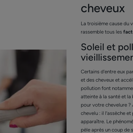
cheveux
La troisième cause du vi
rassemble tous les
fac
Soleil et pol
vieillissem
Certains d’entre eux par
et des cheveux et accélè
pollution font notammen
atteinte à la santé et l
pour votre chevelure ? A
chevelu : il l’assèche et
apparaître. Le phénomè
pèle après un coup de s