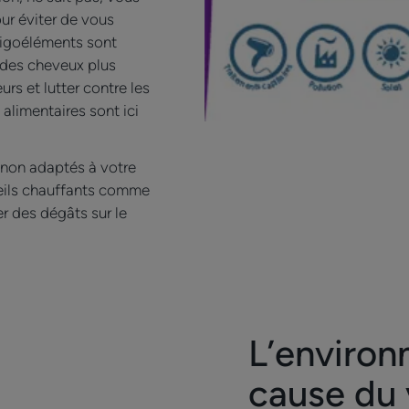
our éviter de vous
oligoéléments sont
 des cheveux plus
s et lutter contre les
alimentaires sont ici
es non adaptés à votre
reils chauffants comme
er des dégâts sur le
L’environ
cause du 