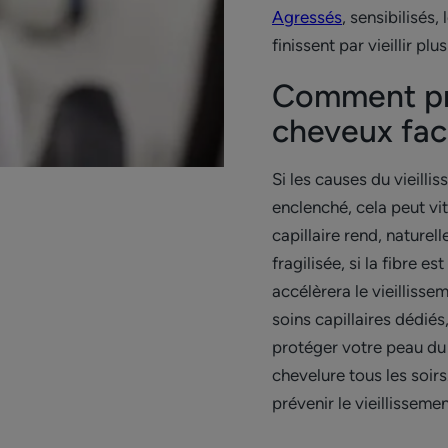
Agressés
, sensibilisés,
finissent par vieillir plus
Comment pré
cheveux fac
Si les causes du vieill
enclenché, cela peut vit
capillaire rend, naturel
fragilisée, si la fibre e
accélèrera le vieillisse
soins capillaires dédié
protéger votre peau du s
chevelure tous les soir
prévenir le vieillisseme