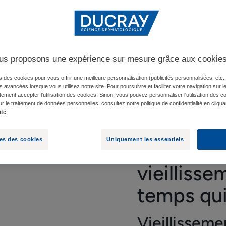
E : LE TEMPS QUI PASSE
LES CHEVEUX VIEILLISS
us proposons une expérience sur mesure grâce aux cookie
 volume ? Le vieillissement de vos cheveux vous préoccupe ? P
s des cookies pour vous offrir une meilleure personnalisation (publicités personnalisées, etc..
és avancées lorsque vous utilisez notre site. Pour poursuivre et faciliter votre navigation sur l
le est la cause du vieillissement des cheveux pour mieux en 
ement accepter l'utilisation des cookies. Sinon, vous pouvez personnaliser l'utilisation des c
ur le traitement de données personnelles, consultez notre politique de confidentialité en cliqua
ité
es des cookies
Uniquement les essentiels
Première
vieillissem
temps qu
Vieillisseme