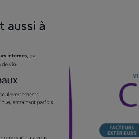
t aussi à
urs internes
, qui
 de vie.
naux
s bouleversements
nue, entrainant parfois
on, ne suit pas, vous