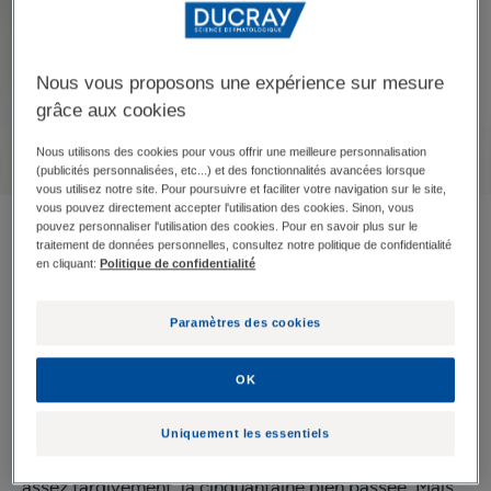
Nous vous proposons une expérience sur mesure
grâce aux cookies
Nous utilisons des cookies pour vous offrir une meilleure personnalisation
(publicités personnalisées, etc...) et des fonctionnalités avancées lorsque
vous utilisez notre site. Pour poursuivre et faciliter votre navigation sur le site,
vous pouvez directement accepter l'utilisation des cookies. Sinon, vous
pouvez personnaliser l'utilisation des cookies. Pour en savoir plus sur le
L’apparition de cheveux
traitement de données personnelles, consultez notre politique de confidentialité
en cliquant:
Politique de confidentialité
blancs, le plus marquant
des symptômes du
Paramètres des cookies
vieillissement du cheveu
OK
Nous ne sommes pas tous égaux devant les cheveux
Uniquement les essentiels
blancs. Certains ont la chance de les voir apparaître
assez tardivement, la cinquantaine bien passée. Mais,