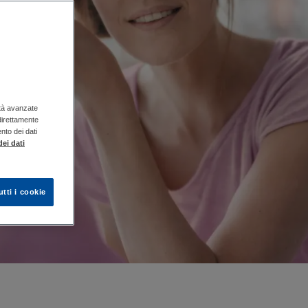
ità avanzate
 direttamente
ento dei dati
ei dati
utti i cookie