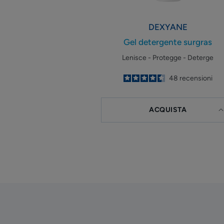
DEXYANE
Gel detergente surgras
Lenisce - Protegge - Deterge
4.5
/
5
48
recensioni
-
ACQUISTA