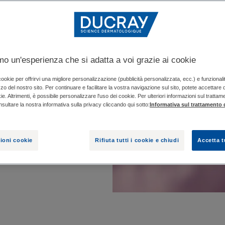
, dopo il
tano e limitano la
amo un'esperienza che si adatta a voi grazie ai cookie
ANE per pelli
 cookie per offrirvi una migliore personalizzazione (pubblicità personalizzata, ecc.) e funzional
izzo del nostro sito. Per continuare e facilitare la vostra navigazione sul sito, potete accettare
e delicatamente,
ie. Altrimenti, è possibile personalizzare l'uso dei cookie. Per ulteriori informazioni sul trattam
ioni irritanti.
nsultare la nostra informativa sulla privacy cliccando qui sotto:
Informativa sul trattamento d
er ogni step, scegli
ioni cookie
Rifiuta tutti i cookie e chiudi
Accetta t
atti alle esigenze