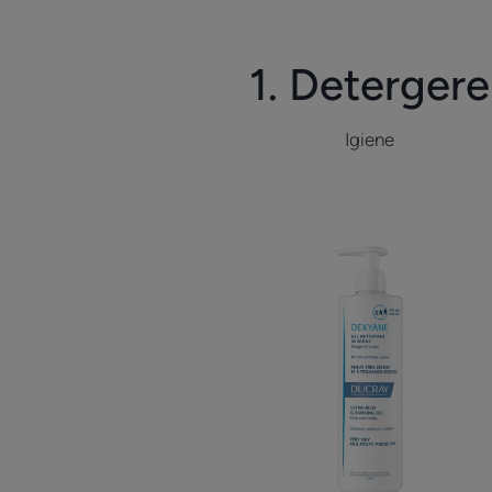
1. Detergere
Igiene
Gel
detergente
surgras