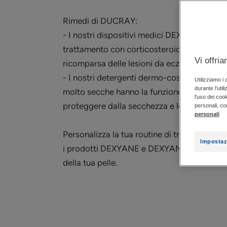
Rimedi di DUCRAY:
- I nostri dispositivi medici DEXYANE MED*
trattamento con corticosteroidi topici, trat
Vi offri
ricomparsa delle lesioni da eczema.
- I nostri detergenti dermo-cosmetici DEXY
Utilizziamo i
durante l'util
molto secche hanno la funzione di deterger
l'uso dei cook
proteggere dalla secchezza e lenire le sensaz
personali, co
personali
Personalizza la tua routine di trattamento: p
Impostaz
i prodotti DEXYANE e DEXYANE MeD* più ad
della tua pelle.