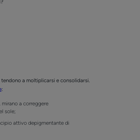
i?
endono a moltiplicarsi e consolidarsi.
e
:
e, mirano a correggere
el sole;
ncipio attivo depigmentante di