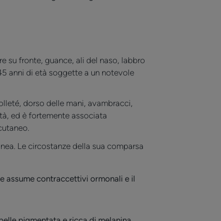
re su fronte, guance, ali del naso, labbro
45 anni di età soggette a un notevole
colleté, dorso delle mani, avambracci,
età, ed è fortemente associata
cutaneo.
anea. Le circostanze della sua comparsa
e assume contraccettivi ormonali e il
pelle pigmentata e ricca di melanina.