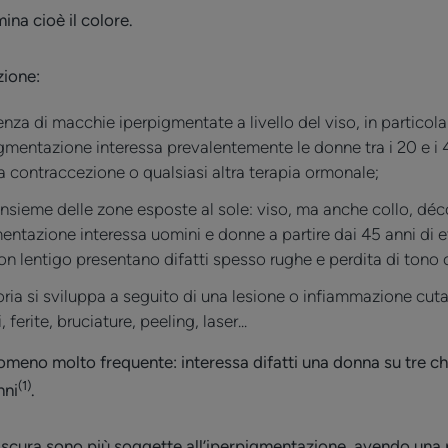
ina cioè il colore.
zione:
enza di macchie iperpigmentate a livello del viso, in particola
gmentazione interessa prevalentemente le donne tra i 20 e i 
a contraccezione o qualsiasi altra terapia ormonale;
’insieme delle zone esposte al sole: viso, ma anche collo, dé
mentazione interessa uomini e donne a partire dai 45 anni di 
on lentigo presentano difatti spesso rughe e perdita di tono 
ia si sviluppa a seguito di una lesione o infiammazione cut
erite, bruciature, peeling, laser...
omeno molto frequente: interessa difatti una donna su tre ch
(1)
nni
.
o scura sono più soggette all’iperpigmentazione, avendo una 