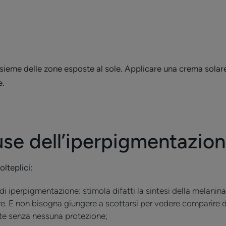
nsieme delle zone esposte al sole. Applicare una crema solar
e.
use dell’iperpigmentazio
lteplici:
io di iperpigmentazione: stimola difatti la sintesi della melanin
. E non bisogna giungere a scottarsi per vedere comparire 
nte senza nessuna protezione;