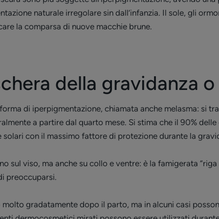
ione naturale irregolare sin dall’infanzia. Il sole, gli ormon
are la comparsa di nuove macchie brune.
schera della gravidanza 
 forma di iperpigmentazione, chiamata anche melasma: si tra
lmente a partire dal quarto mese. Si stima che il 90% delle 
e solari con il massimo fattore di protezione durante la grav
 sul viso, ma anche su collo e ventre: è la famigerata “riga 
di preoccuparsi.
 molto gradatamente dopo il parto, ma in alcuni casi posson
nti dermocosmetici mirati possono essere utilizzati durante 