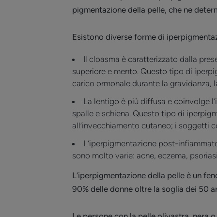
pigmentazione della pelle, che ne determ
Esistono diverse forme di iperpigmenta
Il cloasma è caratterizzato dalla pres
superiore e mento. Questo tipo di iperpi
carico ormonale durante la gravidanza, l
La lentigo è più diffusa e coinvolge l
spalle e schiena. Questo tipo di iperpig
all’invecchiamento cutaneo; i soggetti c
L’iperpigmentazione post-infiammator
sono molto varie: acne, eczema, psoriasi, f
L’iperpigmentazione della pelle è un fen
90% delle donne oltre la soglia dei 50 a
Le persone con la pelle olivastra, nera 