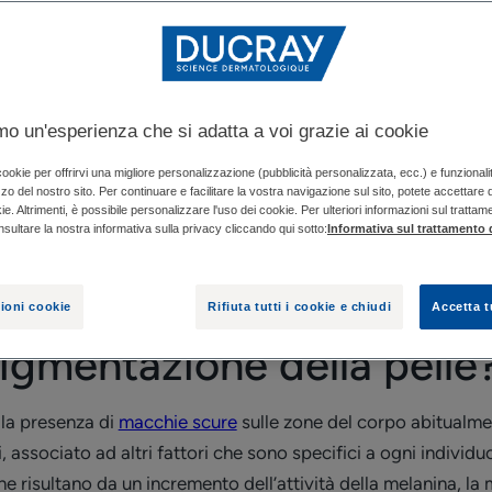
?
CHE COS’È LA MASCHERA DELLA GRAVIDANZA 
amo un'esperienza che si adatta a voi grazie ai cookie
nea molto comune; non è infettiva né contagiosa, ma può rive
la vita di chi ne soffre a causa del suo carattere visibile e d
 cookie per offrirvi una migliore personalizzazione (pubblicità personalizzata, ecc.) e funzional
izzo del nostro sito. Per continuare e facilitare la vostra navigazione sul sito, potete accettare
’iperpigmentazione, affinché tu possa esplorarne le molteplici
ie. Altrimenti, è possibile personalizzare l'uso dei cookie. Per ulteriori informazioni sul trattam
nsultare la nostra informativa sulla privacy cliccando qui sotto:
Informativa sul trattamento d
e le macchie scure.
ioni cookie
Rifiuta tutti i cookie e chiudi
Accetta t
pigmentazione della pelle
lla presenza di
macchie scure
sulle zone del corpo abitualment
 associato ad altri fattori che sono specifici a ogni individu
 risultano da un incremento dell’attività della melanina, la m