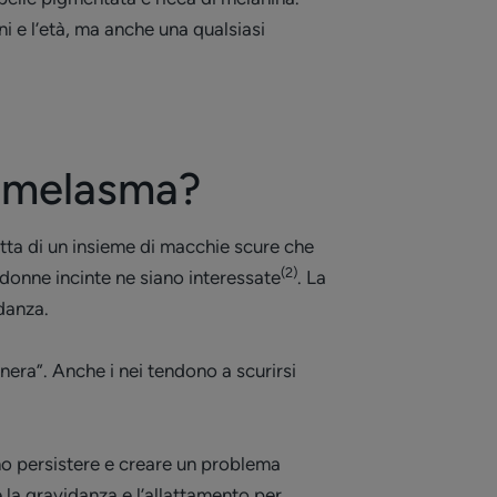
i e l’età, ma anche una qualsiasi
o melasma?
tta di un insieme di macchie scure che
(2)
donne incinte ne siano interessate
. La
idanza.
nera”. Anche i nei tendono a scurirsi
o persistere e creare un problema
la gravidanza e l’allattamento per