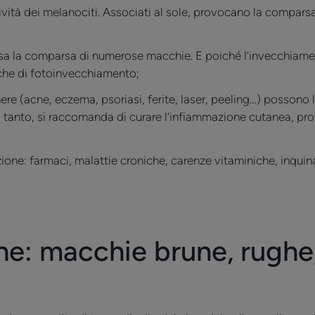
tività dei melanociti. Associati al sole, provocano la compar
sa la comparsa di numerose macchie. E poiché l’invecchiam
anche di fotoinvecchiamento;
re (acne, eczema, psoriasi, ferite, laser, peeling…) possono l
 tanto, si raccomanda di curare l’infiammazione cutanea, prot
zione: farmaci, malattie croniche, carenze vitaminiche, inqui
ine: macchie brune, rughe,