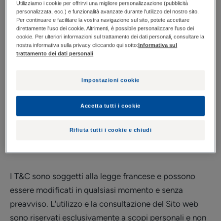
"T&C") hanno lo scopo di definire le condizioni d'uso e
Utilizziamo i cookie per offrirvi una migliore personalizzazione (pubblicità
personalizzata, ecc.) e funzionalità avanzate durante l'utilizzo del nostro sito.
d'accesso al Sito web di LABORATOIRES
Per continuare e facilitare la vostra navigazione sul sito, potete accettare
DERMATOLOGIQUES DUCRAY® (qui di seguito
direttamente l'uso dei cookie. Altrimenti, è possibile personalizzare l'uso dei
cookie. Per ulteriori informazioni sul trattamento dei dati personali, consultare la
"LABORATOIRES DERMATOLOGIQUES DUCRAY"),
nostra informativa sulla privacy cliccando qui sotto:
Informativa sul
trattamento dei dati personali
marchio di proprietà di PIERRE FABRE DERMO-
COSMETIQUE (qui di seguito "PFDC"), che gli utenti
Impostazioni cookie
(qui di seguito "Utenti") accettano semplicemente
visitando il Sito web.
Accetta tutti i cookie
Qualora l'Utente non accettasse tali condizioni,
Rifiuta tutti i cookie e chiudi
LABORATOIRES DERMATOLOGIQUES DUCRAY lo
inviterà ad abbandonare il Sito web.
I T&C sono soggetti alla legge francese e possono
essere modificati in qualsiasi momento e senza
preavviso. L'utilizzo e la consultazione del Sito web
sono riservati esclusivamente a scopi personali e non