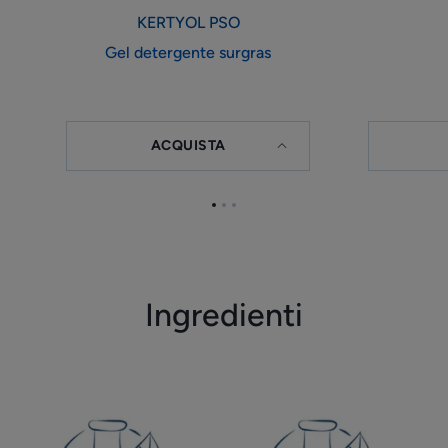
KERTYOL PSO
Gel detergente surgras
ACQUISTA
Vai
Vai
Vai
all'elemento
all'elemento
all'elemento
1
2
3
Ingredienti