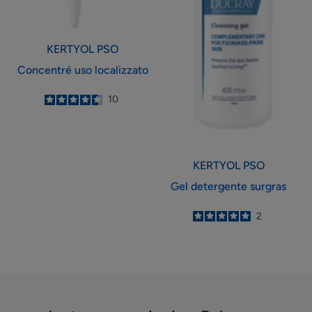
KERTYOL PSO
Concentré uso localizzato
4.6
/
5
10
-
KERTYOL PSO
Gel detergente surgras
5
/
5
2
-