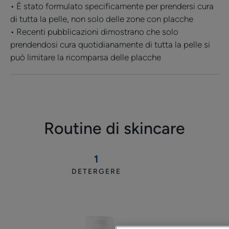
morbidezza e comfort
• È stato formulato specificamente per prendersi cura
• Lenisce la sensazione di prurito* : il
di tutta la pelle, non solo delle zone con placche
POLIDOCANOLO aiuta a lenire la sensazione di prurito
• Recenti pubblicazioni dimostrano che solo
causata dalla secchezza cutanea
prendendosi cura quotidianamente di tutta la pelle si
• Migliora l'aspetto della pelle : agisce direttamente sui
può limitare la ricomparsa delle placche
cheratinociti (cellule dello strato superficiale della
pelle) per contrastare la comparsa delle placche,
migliorando così l'aspetto della pelle
Routine di skincare
CONSISTENZA
RACCOLTA DIFFERENZIATA
1
DETERGERE
Gel
Benefici della consistenza
detergente
Una consistenza fondente che si assorbe rapidamente
surgras
consentendo di vestirsi subito, senza il rischio di
appiccicare o macchiare i vestiti