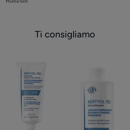
Mostra fonti
Ti consigliamo
Concentré
Gel
uso
detergente
localizzato
surgras