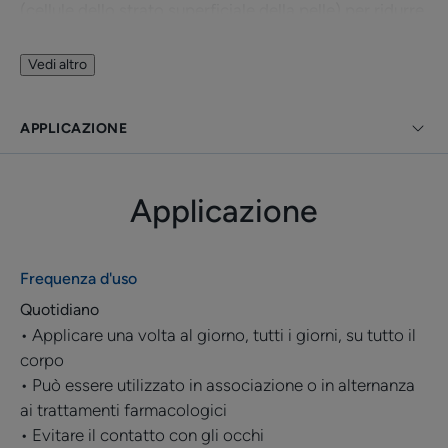
(cellule dello strato superficiale della pelle) per ridurre
la comparsa delle placche, migliorando così l'aspetto
della pelle
Vedi altro
• Il POLIDOCANOLO aiuta ad alleviare la sensazione
di prurito*, riducendo di conseguenza il desiderio di
APPLICAZIONE
grattarsi, che di solito provoca riacutizzazione
Applicazione
Vantaggio
• 47%¹ di secchezza cutanea in meno dopo otto giorni
di utilizzo
Frequenza d'uso
• 52%¹ di sensazioni di prurito* in meno dopo un mese
Quotidiano
di utilizzo
• Applicare una volta al giorno, tutti i giorni, su tutto il
corpo
• Può essere utilizzato in associazione o in alternanza
Benefici
ai trattamenti farmacologici
• Riduce la secchezza cutanea : La pelle ritrova
• Evitare il contatto con gli occhi