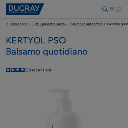
Punti
vendita
Homepage
Tutti i prodotti Ducray
Shampoo antiforfora
Balsamo quot
KERTYOL PSO
Balsamo quotidiano
4
/
5
1
recensioni
-