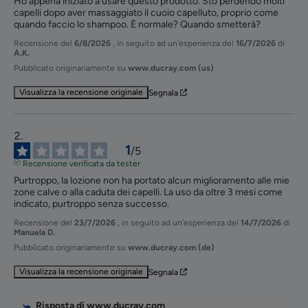
Ho appena iniziato a usare questo prodotto. Sto perdendo molti 
capelli dopo aver massaggiato il cuoio capelluto, proprio come 
quando faccio lo shampoo. È normale? Quando smetterà?
Recensione del
6/8/2026
, in seguito ad un'esperienza del
16/7/2026
di
A.K.
Pubblicato originariamente su
www.ducray.com (us)
Visualizza la recensione originale
Segnala
1
/
5
Recensione verificata da tester
Purtroppo, la lozione non ha portato alcun miglioramento alle mie 
zone calve o alla caduta dei capelli. La uso da oltre 3 mesi come 
indicato, purtroppo senza successo.
Recensione del
23/7/2026
, in seguito ad un'esperienza del
14/7/2026
di
Manuela D.
Pubblicato originariamente su
www.ducray.com (de)
Visualizza la recensione originale
Segnala
Risposta di
www.ducray.com