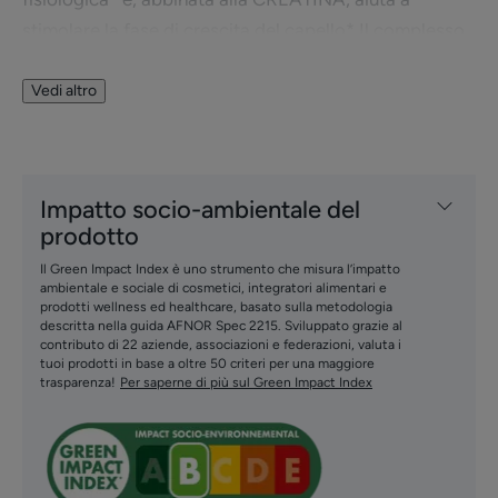
stimolare la fase di crescita del capello*.Il complesso
di VITAMINE B5, B6 e B8 rafforza la struttura del
capello. La caduta dei capelli è rallentata, la crescita
Vedi altro
fisiologica riattivata* e i capelli appaiono più folti.
Applicare sul cuoio capelluto tre volte a settimana per
due mesi. Adatto a donne in gravidanza (a partire dal
Impatto socio-ambientale del
secondo trimestre), durante l’allattamento o un
prodotto
trattamento antitumorale. Testato sotto controllo
Il Green Impact Index è uno strumento che misura l’impatto
dermatologico.
ambientale e sociale di cosmetici, integratori alimentari e
prodotti wellness ed healthcare, basato sulla metodologia
descritta nella guida AFNOR Spec 2215. Sviluppato grazie al
contributo di 22 aziende, associazioni e federazioni, valuta i
Benefici
tuoi prodotti in base a oltre 50 criteri per una maggiore
trasparenza!
Per saperne di più sul Green Impact Index
• FAVORISCE la crescita fisiologica dei capelli*
• CONTRIBUISCE a rallentare la caduta dei capelli
• FORTIFICA la fibra capillare
• DENSIFICA e sublima i capelli