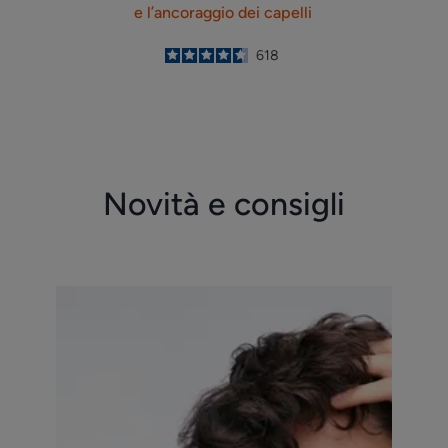
e l’ancoraggio dei capelli
4.6
/
5
618
-
Novità e consigli
Per
saperne
di
più
Qual
è