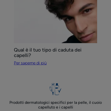
il
tuo
tipo
di
caduta
dei
capelli?
Qual è il tuo tipo di caduta dei
capelli?
Per saperne di più
Prodotti dermatologici specifici per la pelle, il cuoio
capelluto e i capelli