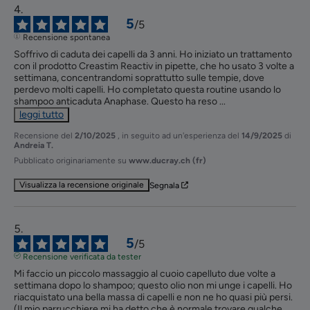
5
/
5
Recensione spontanea
Soffrivo di caduta dei capelli da 3 anni. Ho iniziato un trattamento 
con il prodotto Creastim Reactiv in pipette, che ho usato 3 volte a 
settimana, concentrandomi soprattutto sulle tempie, dove 
perdevo molti capelli. Ho completato questa routine usando lo 
shampoo anticaduta Anaphase. Questo ha reso 
...
leggi tutto
Recensione del
2/10/2025
, in seguito ad un'esperienza del
14/9/2025
di
Andreia T.
Pubblicato originariamente su
www.ducray.ch (fr)
Visualizza la recensione originale
Segnala
5
/
5
Recensione verificata da tester
Mi faccio un piccolo massaggio al cuoio capelluto due volte a 
settimana dopo lo shampoo; questo olio non mi unge i capelli. Ho 
riacquistato una bella massa di capelli e non ne ho quasi più persi. 
(Il mio parrucchiere mi ha detto che è normale trovare qualche 