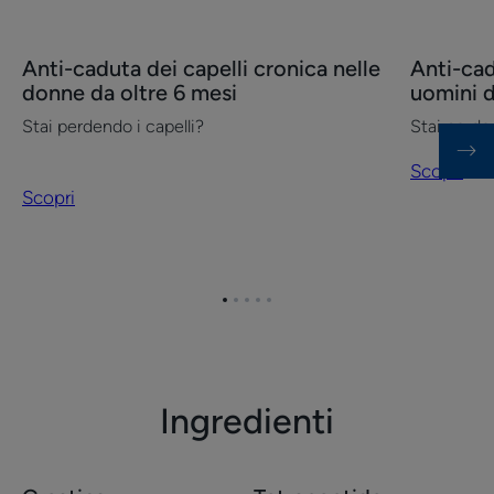
Scopri
Scopri
Anti-caduta dei capelli cronica nelle
Anti-cad
Anti-
Anti-
donne da oltre 6 mesi
uomini d
caduta
caduta
Stai perdendo i capelli?
Stai perden
dei
dei
capelli
capelli
Scopri
cronica
cronica
Scopri
nelle
negli
donne
uomini
da
da
oltre
oltre
Vai
Vai
Vai
Vai
Vai
6
6
all'elemento
all'elemento
all'elemento
all'elemento
all'elemento
1
2
3
4
5
mesi
mesi
Ingredienti