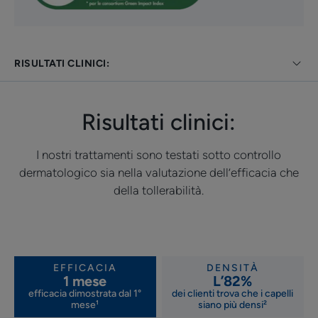
CONSISTENZA
RACCOLTA DIFFERENZIATA
RISULTATI CLINICI:
Risultati clinici:
Benefici della consistenza
Non appiccicosa, non grassa. Penetra rapidamente nel
I nostri trattamenti sono testati sotto controllo
cuoio capelluto.
dermatologico sia nella valutazione dell’efficacia che
Profumazione
della tollerabilità.
Profumazione delicata
*Dei capelli esistenti
*Studio clinico controllato, rispetto a uno shampoo neutro. Misurazioni
effettuate su 100 donne con caduta dei capelli.
EFFICACIA
DENSITÀ
1 mese
L’82%
efficacia dimostrata dal 1°
dei clienti trova che i capelli
mese¹
siano più densi²