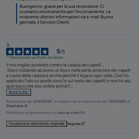
Buongiorno, grazie per la sua recensione. Ci 
scusiamo sinceramente per l'inconveniente. Le 
invieremo ulteriori informazioni via e-mail. Buona 
giornata, il Servizio Clienti.
5
/
5
Recensione verificata da tester
Il mio miglior prodotto contro la caduta dei capelli...

 Stavo iniziando ad avere un buco nella parte anteriore dei capelli 
a causa della caduta e anche perché li legavo ogni volta. Così ho 
applicato l'olio su quella zona (e sul resto dei capelli) e non ho più 
quel buco che era visibile prima!!!
...
leggi tutto
Recensione del
2/10/2025
, in seguito ad un'esperienza del
13/9/2025
di
Stephanie D.
Pubblicato originariamente su
ducray.com (fr)
Visualizza la recensione originale
Segnala