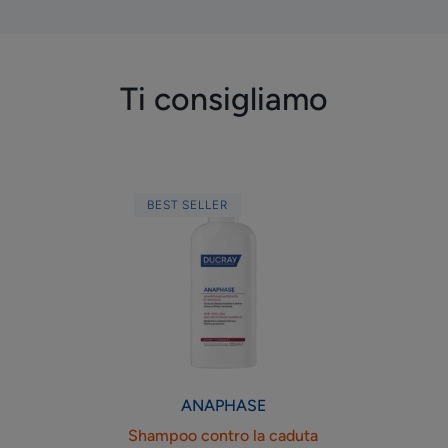
Ti consigliamo
Shampoo
BEST SELLER
contro
la
caduta
e
l’ancoraggio
dei
capelli
ANAPHASE
Shampoo contro la caduta