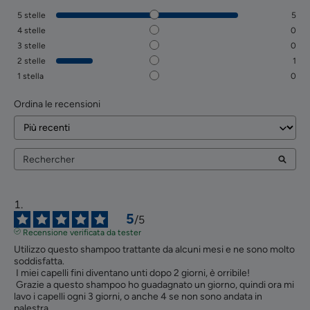
5
stelle
5
4
stelle
0
3
stelle
0
2
stelle
1
1
stella
0
Ordina le recensioni
5
/
5
Recensione verificata da tester
Utilizzo questo shampoo trattante da alcuni mesi e ne sono molto 
soddisfatta.

 I miei capelli fini diventano unti dopo 2 giorni, è orribile!

 Grazie a questo shampoo ho guadagnato un giorno, quindi ora mi 
lavo i capelli ogni 3 giorni, o anche 4 se non sono andata in 
palestra...
