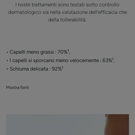
I nostri trattamenti sono testati sotto controllo
frequenza degli shampoo.
dermatologico sia nella valutazione dell’efficacia che
• RENDE i capelli morbidi e leggeri
della tollerabilità.
CONSISTENZA
RACCOLTA DIFFERENZIATA
• Capelli meno grassi : 70%¹,
• I capelli si sporcano meno velocemente : 63%¹,
• Schiuma delicata : 92%¹
Mostra fonti