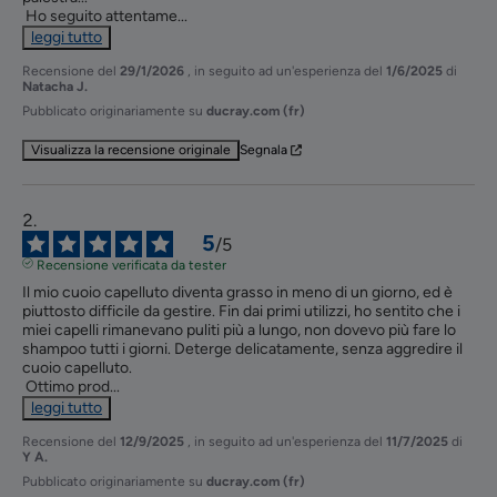
 Ho seguito attentame
...
leggi tutto
Recensione del
29/1/2026
, in seguito ad un'esperienza del
1/6/2025
di
Natacha J.
Pubblicato originariamente su
ducray.com (fr)
Visualizza la recensione originale
Segnala
5
/
5
Recensione verificata da tester
Il mio cuoio capelluto diventa grasso in meno di un giorno, ed è 
piuttosto difficile da gestire. Fin dai primi utilizzi, ho sentito che i 
miei capelli rimanevano puliti più a lungo, non dovevo più fare lo 
shampoo tutti i giorni. Deterge delicatamente, senza aggredire il 
cuoio capelluto.

 Ottimo prod
...
leggi tutto
Recensione del
12/9/2025
, in seguito ad un'esperienza del
11/7/2025
di
Y A.
Pubblicato originariamente su
ducray.com (fr)