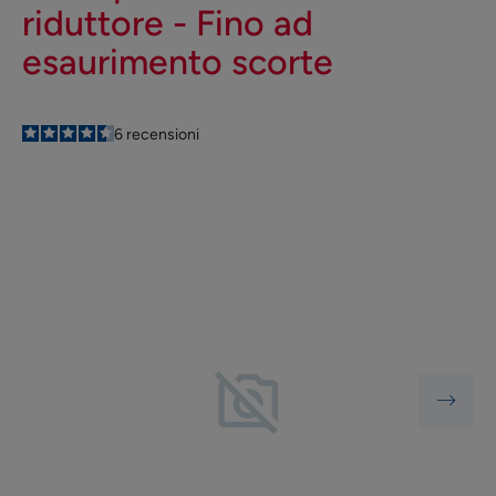
riduttore - Fino ad
esaurimento scorte
4.5
/
5
6
recensioni
-