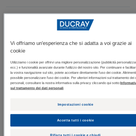
Adatto per
Capelli - cuoio capelluto
Vi offriamo un'esperienza che si adatta a voi grazie ai
Tipo di capelli
cookie
Capelli grassi - Cuoio capelluto grasso - Cuoio
capelluto a tendenza grassa
Utilizziamo i cookie per offrirvi una migliore personalizzazione (pubblicità personalizza
ecc.) e funzionalità avanzate durante l'utilizzo del nostro sito. Per continuare e facilita
la vostra navigazione sul sito, potete accettare direttamente l'uso dei cookie. Altrimenti
possibile personalizzare l'uso dei cookie. Per ulteriori informazioni sul trattamento dei 
Esigenze
personali, consultare la nostra informativa sulla privacy cliccando qui sotto:
Informati
sul trattamento dei dati personali
Detergente - Riduzione del sebo
Impostazioni cookie
Prodotto in Francia
Accetta tutti i cookie
• SABAL Shampoo trattante sebo-riduttore aiuta a
normalizzare l'eccessiva produzione di sebo dei
Rifiuta tutti i cookie e chiudi