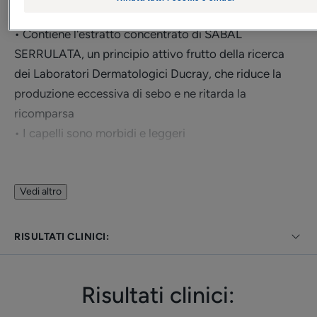
capelli grassi, spenti e pesanti
• Contiene l'estratto concentrato di SABAL
SERRULATA, un principio attivo frutto della ricerca
dei Laboratori Dermatologici Ducray, che riduce la
produzione eccessiva di sebo e ne ritarda la
ricomparsa
• I capelli sono morbidi e leggeri
Vantaggio
Vedi altro
70%¹ di capelli grassi in meno.
RISULTATI CLINICI:
Benefici
• AGISCE sull'eccessiva produzione di sebo
Risultati clinici:
• DIMINUISCE l’eccessiva produzione di sebo e ne
ritarda la ricomparsa, permettendo così di ridurre la