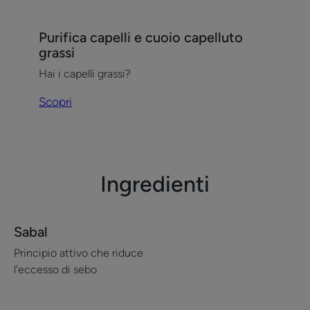
Scopri
Purifica capelli e cuoio capelluto
Purifica
grassi
capelli
Hai i capelli grassi?
e
cuoio
Scopri
capelluto
grassi
Ingredienti
Sabal
Principio attivo che riduce
l'eccesso di sebo