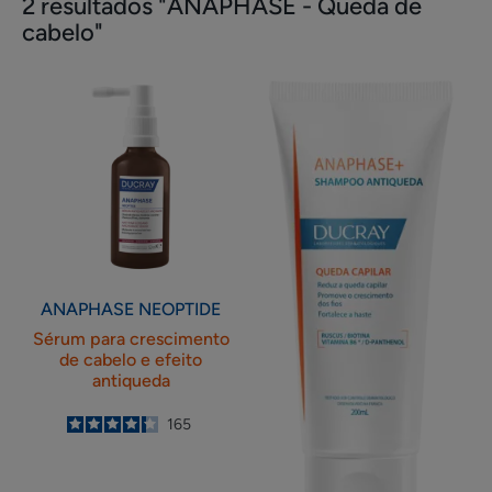
2 resultados "ANAPHASE - Queda de
cabelo"
Sérum
Shampoo
para
antiqueda
crescimento
e
de
anticabelos
cabelo
finos
e
efeito
antiqueda
ANAPHASE NEOPTIDE
Sérum para crescimento
de cabelo e efeito
antiqueda
4.3
/
5
165
-