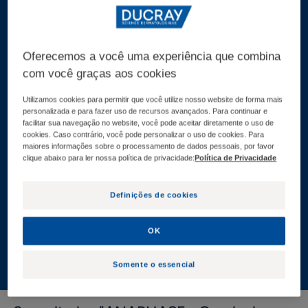
folículo capilar. Outro benefício: ele prepara o couro
cabeludo diariamente para um tratamento localizado,
como a aplicação de uma loção antiqueda. Descubra
Oferecemos a você uma experiência que combina
a linha ANAPHASE com ANAPHASE Shampoo
com você graças aos cookies
antiqueda de cabelo, comprovadamente eficaz com
Utilizamos cookies para permitir que você utilize nosso website de forma mais
resultados percebidos na queda de cabelo reativa.
personalizada e para fazer uso de recursos avançados. Para continuar e
Formulado com um ingrediente ativo especial
facilitar sua navegação no website, você pode aceitar diretamente o uso de
cookies. Caso contrário, você pode personalizar o uso de cookies. Para
antiqueda, ele desacelera a queda de cabelo e
maiores informações sobre o processamento de dados pessoais, por favor
clique abaixo para ler nossa política de privacidade:
Política de Privacidade
prepara o couro cabeludo para a aplicação de loções
leave-in para queda de cabelo.
Definições de cookies
Todas as ANAPHASE, CREASTIM, NEOPTIDE,
ANACAPS - Queda de cabelo
OK
Somente o essencial