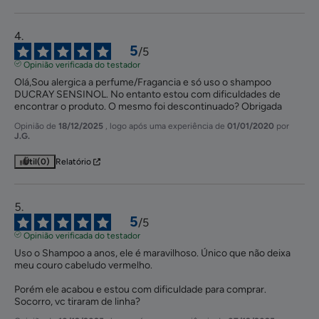
5
/
5
Opinião verificada do testador
Olá,Sou alergica a perfume/Fragancia e só uso o shampoo 
DUCRAY SENSINOL. No entanto estou com dificuldades de 
encontrar o produto. O mesmo foi descontinuado? Obrigada
Opinião de
18/12/2025
, logo após uma experiência de
01/01/2020
por
J.G.
Útil
(0)
Relatório
5
/
5
Opinião verificada do testador
Uso o Shampoo a anos, ele é maravilhoso. Único que não deixa 
meu couro cabeludo vermelho. 

Porém ele acabou e estou com dificuldade para comprar. 
Socorro, vc tiraram de linha?