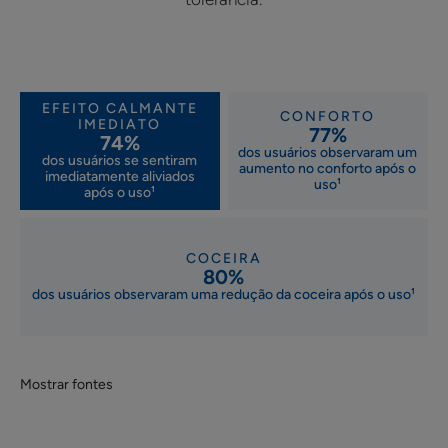
TEXTURA
RECICLÁVEL
EFEITO CALMANTE
Benefícios da textura
CONFORTO
IMEDIATO
77%
Sem álcool, hipoalergênico.
74%
dos usuários observaram um
dos usuários se sentiram
aumento no conforto após o
imediatamente aliviados
Aroma do produto
uso¹
após o uso¹
Sem perfume
¹% ficaram satisfeitos após a primeira aplicação — Teste de consumidor
COCEIRA
realizado com 69 indivíduos com couro cabeludo sensível.
80%
*De acordo com a norma internacional OCDE 301B
dos usuários observaram uma redução da coceira após o uso¹
Mostrar fontes