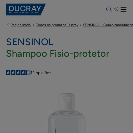
Pontos
de
venda
Página inicial
Todos os produtos Ducray
SENSINOL - Couro cabeludo se
SENSINOL
Shampoo Fisio-protetor
4.2
/
5
12
opiniões
-