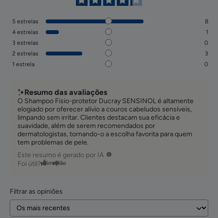
5
estrelas
8
4
estrelas
1
3
estrelas
0
2
estrelas
3
1
estrela
0
Resumo das avaliações
O Shampoo Fisio-protetor Ducray SENSINOL é altamente
elogiado por oferecer alívio a couros cabeludos sensíveis,
limpando sem irritar. Clientes destacam sua eficácia e
suavidade, além de serem recomendados por
dermatologistas, tornando-o a escolha favorita para quem
tem problemas de pele.
Este resumo é gerado por IA
Foi útil?
Sim
Não
Filtrar as opiniões