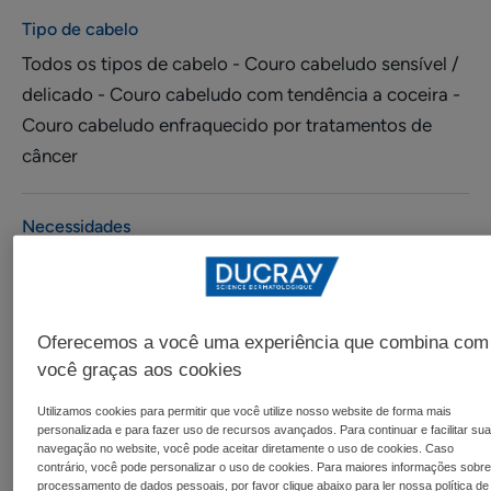
Tipo de cabelo
Todos os tipos de cabelo - Couro cabeludo sensível /
delicado - Couro cabeludo com tendência a coceira -
Couro cabeludo enfraquecido por tratamentos de
câncer
Necessidades
Anti-irritante - Aliviar coceira
Feito em França
Oferecemos a você uma experiência que combina com
você graças aos cookies
• O shampoo protetor SENSINOL alivia a coceira no
couro cabeludo sensível desde o primeiro uso
Utilizamos cookies para permitir que você utilize nosso website de forma mais
personalizada e para fazer uso de recursos avançados. Para continuar e facilitar su
• Graças à sua fórmula enriquecida com
navegação no website, você pode aceitar diretamente o uso de cookies. Caso
POLIDOCANOL, um ingrediente ativo que alivia a
contrário, você pode personalizar o uso de cookies. Para maiores informações sobre
processamento de dados pessoais, por favor clique abaixo para ler nossa política de