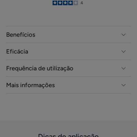
4
/
5
4
-
Benefícios
Eficácia
Frequência de utilização
Mais informações
Dicas de aplicação