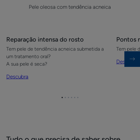
Pele oleosa com tendência acneica
Descubra
Descubra
Reparação intensa do rosto
Pontos 
Reparação
Pontos
Tem pele de tendência acneica submetida a
Tem pele 
intensa
negros
um tratamento oral?
do
no
Descubra
A sua pele é seca?
rosto
rosto
Descubra
Ir
Ir
Ir
Ir
Ir
Ir
para
para
para
para
para
para
o
o
o
o
o
o
item
item
item
item
item
item
1
2
3
4
5
6
Tudo o que precisa de saber sobre