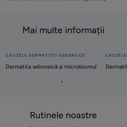
Mai multe informații
CAUZELE DERMATITEI SEBOREICE
CAUZELE
Descoperă
Descoper
Dermatita
Dermatita
Dermatita seboreică și microbiomul
Dermatit
seboreică
seboreică
și
și
Mergi
Mergi
microbiomul
stresul
la
la
elementul
elementul
1
2
Rutinele noastre