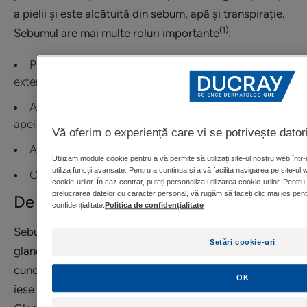
a pielii și este alcătuită din sebum, apă și transpirație.
(1)
Sebumul are mai multe roluri importante
:
Protejează împotriva leziunilor cauzate de factorii
externi.
Acesta previne deshidratarea pielii, prin reținerea
apei în piele.
Vă oferim o experiență care vi se potrivește datori
Asigură suplețea pielii.
Utilizăm module cookie pentru a vă permite să utilizați site-ul nostru web înt
utiliza funcții avansate. Pentru a continua și a vă facilita navigarea pe site-ul 
Contribuie la echilibrul microbiotei pielii.
cookie-urilor. În caz contrar, puteți personaliza utilizarea cookie-urilor. Pentr
prelucrarea datelor cu caracter personal, vă rugăm să faceți clic mai jos pentr
De unde provine sebumul?
confidențialitate:
Politica de confidențialitate
Sebumul este produs de glandele sebacee. Aceste
Setări cookie-uri
glande sunt întotdeauna atașate de un folicul pilos,
cunoscut sub denumirea de fir de păr. Acest folicul
OK
iese la suprafața pieli pentru a elibera sebumul produs.