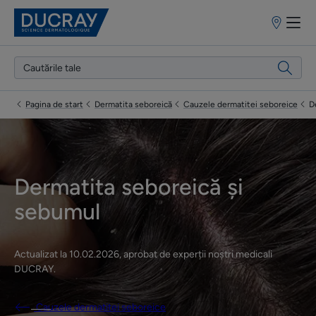
Puncte
de
vânzare
Pagina de start
Dermatita seboreică
Cauzele dermatitei seboreice
D
Dermatita seboreică și
sebumul
Actualizat la
10.02.2026
, aprobat de
experții noștri medicali
DUCRAY
.
Cauzele dermatitei seboreice