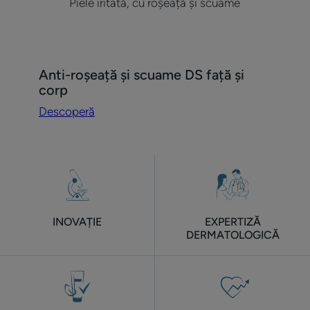
Piele iritată, cu roșeață și scuame
Descoperă
Anti-roșeață și scuame DS față și
Anti-
corp
roșeață
Descoperă
și
scuame
DS
față
și
corp
INOVAȚIE
EXPERTIZĂ
DERMATOLOGICĂ