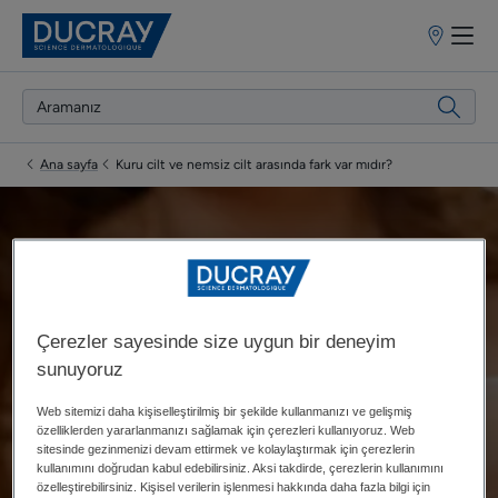
Satış
Noktaları
Ana sayfa
Kuru cilt ve nemsiz cilt arasında fark var mıdır?
Kuru cilt ve nemsiz cilt
arasında fark var mıdır?
Çerezler sayesinde size uygun bir deneyim
sunuyoruz
Güncellenme tarihi
15.01.2024
, onaylayan
DUCRAY tıbbi
Web sitemizi daha kişiselleştirilmiş bir şekilde kullanmanızı ve gelişmiş
uzmanlarımız
.
özelliklerden yararlanmanızı sağlamak için çerezleri kullanıyoruz. Web
sitesinde gezinmenizi devam ettirmek ve kolaylaştırmak için çerezlerin
kullanımını doğrudan kabul edebilirsiniz. Aksi takdirde, çerezlerin kullanımını
özelleştirebilirsiniz. Kişisel verilerin işlenmesi hakkında daha fazla bilgi için