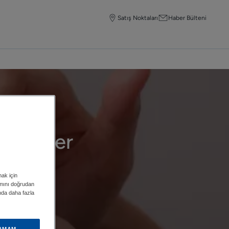
Satış Noktaları
Haber Bülteni
erekenler
mak için
ımını doğrudan
ında daha fazla
AMAM