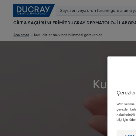
CİLT & SAÇ
ÜRÜNLERIMIZ
DUCRAY DERMATOLOJI LABOR
Ana sayfa
Kuru ciltler hakkında bilinmesi gerekenler
Kuru cil
Çerezler
Web sitemizi 
çerezleri kul
kabul edebilir
bilgi için lüt
Çerez 