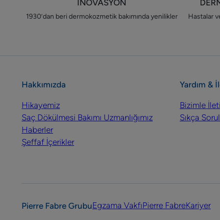
İNOVASYON
DER
1930’dan beri dermokozmetik bakımında yenilikler
Hastalar ve
Hakkımızda
Yardım & İ
Hikayemiz
Bizimle İle
Saç Dökülmesi Bakımı Uzmanlığımız
Sıkça Sorul
Haberler
Şeffaf İçerikler
Egzama Vakfı
Pierre Fabre
Kariyer
Pierre Fabre Grubu