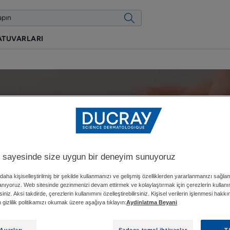
ATUVARLARI
tler hakkında bilinmesi g
 sayesinde size uygun bir deneyim sunuyoruz
Güncellenme tarihi
15.01.2024
, onaylayan
DUCRAY tıbbi uzmanlarımız
.
daha kişiselleştirilmiş bir şekilde kullanmanızı ve gelişmiş özelliklerden yararlanmanızı sağla
lanıyoruz. Web sitesinde gezinmenizi devam ettirmek ve kolaylaştırmak için çerezlerin kullan
siniz. Aksi takdirde, çerezlerin kullanımını özelleştirebilirsiniz. Kişisel verilerin işlenmesi hakk
fen gizlilik politikamızı okumak üzere aşağıya tıklayın:
Aydinlatma Beyani
Ayarları
Sadece temel ihtiyaçlar
T