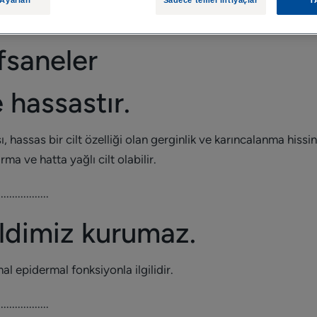
fsaneler
 hassastır.
, hassas bir cilt özelliği olan gerginlik ve karıncalanma hissi
arma ve hatta yağlı cilt olabilir.
..................
ildimiz kurumaz.
al epidermal fonksiyonla ilgilidir.
..................