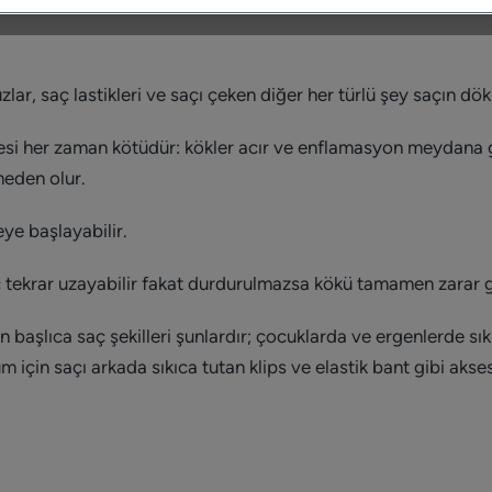
uzlar, saç lastikleri ve saçı çeken diğer her türlü şey saçın dö
esi her zaman kötüdür: kökler acır ve enflamasyon meydana ge
 neden olur.
ye başlayabilir.
 tekrar uzayabilir fakat durdurulmazsa kökü tamamen zarar 
aşlıca saç şekilleri şunlardır; çocuklarda ve ergenlerde sıkı
 için saçı arkada sıkıca tutan klips ve elastik bant gibi akse