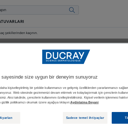
ATUVARLARI
saç şekillerinden kaçının.
ı sıkı bir şekilde örmekte
ini çeken diğer saç şekill
 sayesinde size uygun bir deneyim sunuyoruz
daha kişiselleştirilmiş bir şekilde kullanmanızı ve gelişmiş özelliklerden yararlanmanızı sağla
kaçının.
lanıyoruz. Web sitesinde gezinmenizi devam ettirmek ve kolaylaştırmak için çerezlerin kullan
siniz. Aksi takdirde, çerezlerin kullanımını özelleştirebilirsiniz. Kişisel verilerin işlenmesi hakk
fen gizlilik politikamızı okumak üzere aşağıya tıklayın:
Aydinlatma Beyani
Güncellenme tarihi
15.01.2024
, onaylayan
DUCRAY tıbbi uzmanlarımız
.
Ayarları
Sadece temel ihtiyaçlar
T