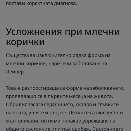
постави коректната диагноза.
Усложнения при млечни
корички
Съществува изключително рядка форма на
млечни корички, наречени заболяване на
Лейнер.
Това е разпростираща се форма на заболяването,
проявяващо се в първите месеца на живота.
Обривът засяга седалището, скалпа и сгъвките
на врата, ушите и ръцете. Лезиите са люспести и
жълтеникави, но няма никакво увреждане на
общото състояние или пък сърбеж. Състоянието