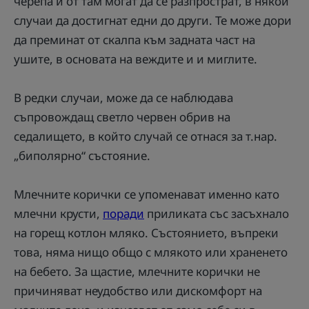
черепа и от там могат да се разпрострат, в някои
случаи да достигнат едни до други. Те може дори
да преминат от скалпа към задната част на
ушите, в основата на веждите и и миглите.
В редки случаи, може да се наблюдава
съпровождащ светло червен обрив на
седалището, в който случай се отнася за т.нар.
„биполярно“ състояние.
Млечните корички се упоменават именно като
млечни крусти,
поради
приликата със засъхнало
на горещ котлон мляко. Състоянието, въпреки
това, няма нищо общо с млякото или храненето
на бебето. За щастие, млечните корички не
причиняват неудобство или дискомфорт на