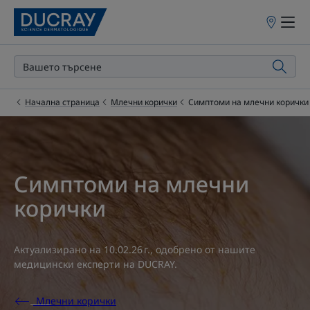
Точки
на
продажба
Начална страница
Млечни корички
Симптоми на млечни корички
Симптоми на млечни
корички
Актуализирано на
10.02.26 г.
, одобрено от
нашите
медицински експерти на DUCRAY
.
Млечни корички