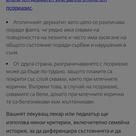
псориазис
.
Атопичният дерматит като цяло се различава
поради факта, че рядко има сквами на
повърхността на лезиите и често има засягане на
общото състояние поради сърбеж и нарушения в
съня.
От друга страна, разграничаването с псориазис
може да бъде по-трудно, защото плаките са
покрити със слой сквами, както при млечните
корички. Въпреки това, в случай на псориазис,
сквамите са бели, докато при млечните корички
те са белезникави към жълтеникави.
Вашият лекуващ лекар или педиатър ще
използва някои критерии, включително семейна
история, за да диференцира състоянията и да