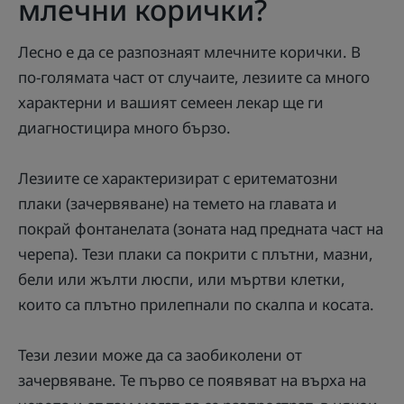
млечни корички?
Лесно е да се разпознаят млечните корички. В
по-голямата част от случаите, лезиите са много
характерни и вашият семеен лекар ще ги
диагностицира много бързо.
Лезиите се характеризират с еритематозни
плаки (зачервяване) на темето на главата и
покрай фонтанелата (зоната над предната част на
черепа). Тези плаки са покрити с плътни, мазни,
бели или жълти люспи, или мъртви клетки,
които са плътно прилепнали по скалпа и косата.
Тези лезии може да са заобиколени от
зачервяване. Те първо се появяват на върха на