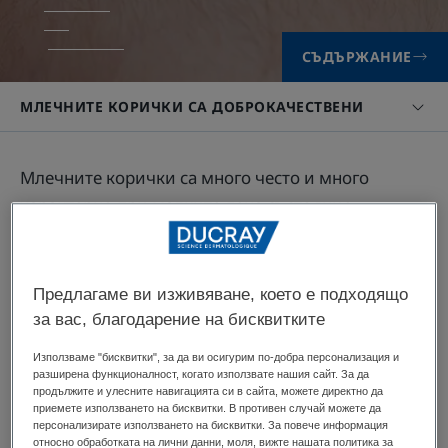
СЪДЪРЖАНИЕ
МЛЕЧНИТЕ КОРИЧКИ СА ДОБРОКАЧЕСТВЕНИ
Млечните корички са много често и много
характерно при малките деца състояние.
Лезиите са типични и лесно разпознаваеми, и за
щастие не са сериозни за децата.
Предлагаме ви изживяване, което е подходящо
за вас, благодарение на бисквитките
Млечните корички са
Използваме "бисквитки", за да ви осигурим по-добра персонализация и
разширена функционалност, когато използвате нашия сайт. За да
доброкачествени
продължите и улесните навигацията си в сайта, можете директно да
приемете използването на бисквитки. В противен случай можете да
персонализирате използването на бисквитки. За повече информация
Млечните корички се отнасят като лек към
относно обработката на лични данни, моля, вижте нашата политика за