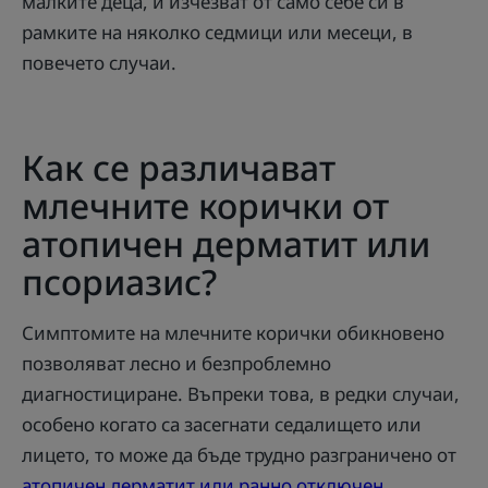
малките деца, и изчезват от само себе си в
рамките на няколко седмици или месеци, в
повечето случаи.
Как се различават
млечните корички от
атопичен дерматит или
псориазис?
Симптомите на млечните корички обикновено
позволяват лесно и безпроблемно
диагностициране. Въпреки това, в редки случаи,
особено когато са засегнати седалището или
лицето, то може да бъде трудно разграничено от
атопичен дерматит или ранно отключен