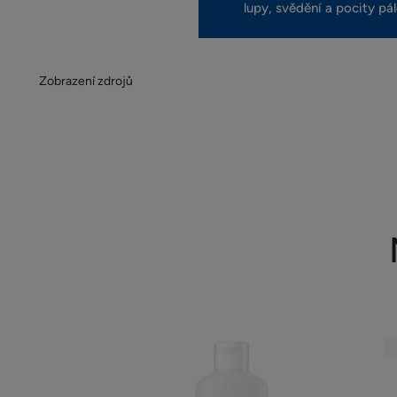
lupy, svědění a pocity pál
Zobrazení zdrojů
Šampon
proti
lupům