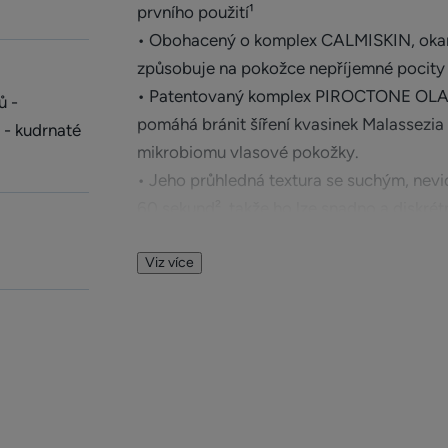
prvního použití¹
• Obohacený o komplex CALMISKIN, okamž
způsobuje na pokožce nepříjemné pocity 
• Patentovaný komplex PIROCTONE OL
ů -
pomáhá bránit šíření kvasinek Malassezia
é - kudrnaté
mikrobiomu vlasové pokožky.
• Jeho průhledná textura se suchým, nev
60 sekund², takže ho lze snadno a diskrét
• Není třeba oplachovat, nelepí a lze je
případ potřeby prodloužení doby mezi je
Viz více
lupům.
• Vhodný a účinný pro všechny typy vlasů 
Benefity
• OKAMŽITĚ ZMÍRŇUJE 100 % nejintenzivn
• OKAMŽITĚ ODSTRAŇUJE 100 % odolnýc