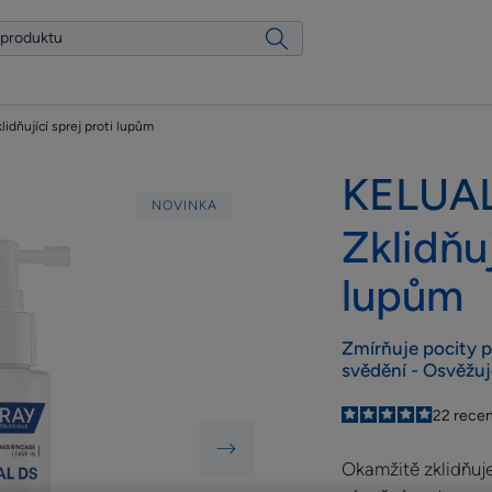
lidňující sprej proti lupům
KELUAL
NOVINKA
Zklidňuj
lupům
Zmírňuje pocity p
svědění - Osvěžu
5
/
5
22
rece
-
Okamžitě zklidňuje