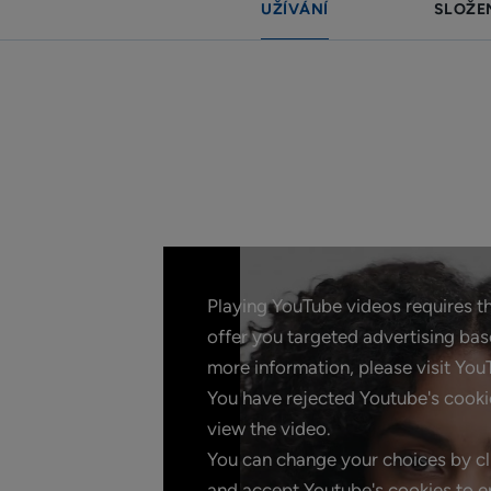
UŽÍVÁNÍ
SLOŽE
Playing YouTube videos requires th
offer you targeted advertising ba
more information, please visit YouT
You have rejected Youtube's cooki
view the video.
You can change your choices by cl
and accept Youtube's cookies to e