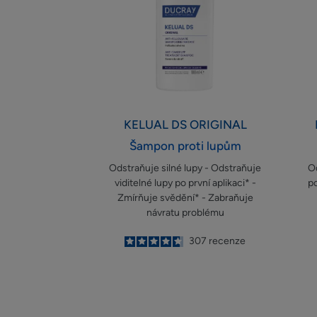
KELUAL DS
ORIGINAL
Šampon proti lupům
Odstraňuje silné lupy - Odstraňuje
Od
viditelné lupy po první aplikaci* -
po
Zmírňuje svědění* - Zabraňuje
návratu problému
4.7
/
5
307
recenze
-