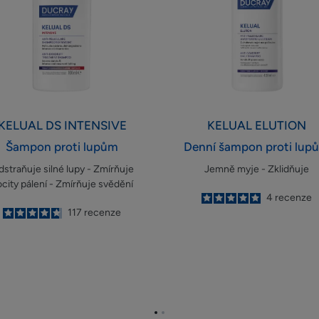
lupům
KELUAL DS
INTENSIVE
KELUAL
ELUTION
Šampon proti lupům
Denní šampon proti lup
straňuje silné lupy - Zmírňuje
Jemně myje - Zklidňuje
city pálení - Zmírňuje svědění
5
/
5
4
recenze
-
4.8
/
5
117
recenze
-
Přejít
Přejít