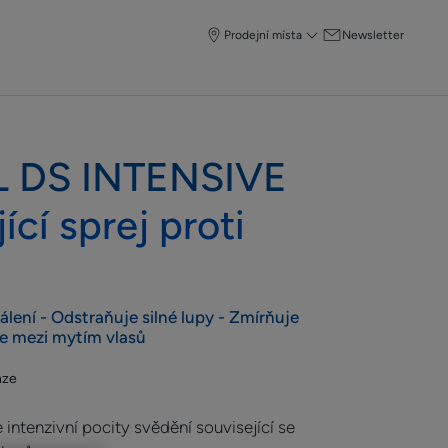
Prodejní místa
Newsletter
 DS INTENSIVE
ící sprej proti
álení - Odstraňuje silné lupy - Zmírňuje
je mezi mytím vlasů
nze
 intenzivní pocity svědění související se