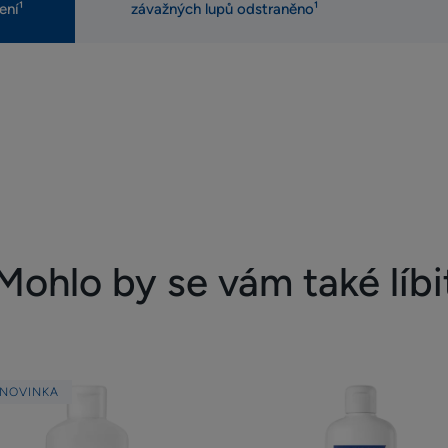
ení¹
závažných lupů odstraněno¹
Mohlo by se vám také líbi
Šampon
Denní
NOVINKA
proti
šampon
lupům
proti