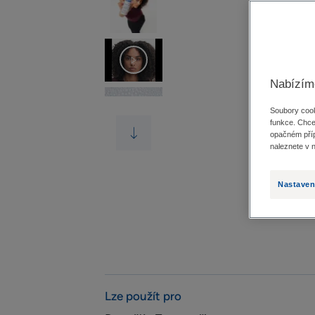
Nabízím
Soubory cook
funkce. Chce
opačném příp
naleznete v 
Nastaven
Lze použít pro