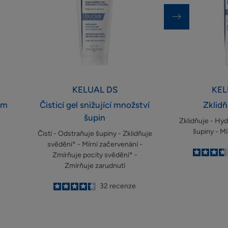
množství
šupin
KELUAL DS
KEL
ům
Čisticí gel snižující množství
Zklidň
šupin
Zklidňuje - Hyd
šupiny - Mí
Čistí - Odstraňuje šupiny - Zklidňuje
svědění* - Mírní začervenání -
Zmírňuje pocity svědění* -
Zmírňuje zarudnutí
4.3
/
5
32
recenze
-