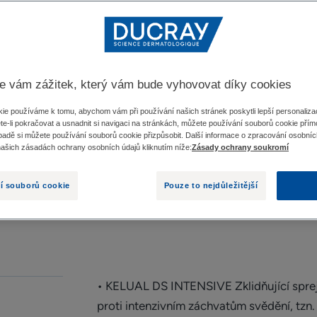
závažným stavem 
Žádné lupy, žádné
KELUAL DS, jednič
e vám zážitek, který vám bude vyhovovat díky cookies
Vysoká kombinovan
ie používáme k tomu, abychom vám při používání našich stránek poskytli lepší personalizac
te-li pokračovat a usnadnit si navigaci na stránkách, můžete používání souborů cookie přímo
adě si můžete používání souborů cookie přizpůsobit. Další informace o zpracování osobníc
Flakon s rozprašova
našich zásadách ochrany osobních údajů kliknutím níže:
Zásady ochrany soukromí
í souborů cookie
Pouze to nejdůležitější
NAJÍT OBCH
• KELUAL DS INTENSIVE Zklidňující sprej 
proti intenzivním záchvatům svědění, tzn. 