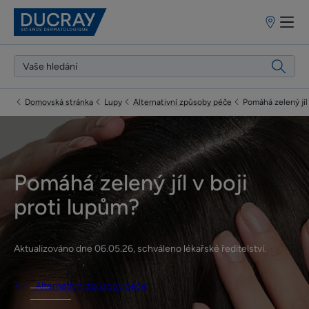
Prodejní
místa
Domovská stránka
Lupy
Alternativní způsoby péče
Pomáhá zelený jíl
Pomáhá zelený jíl v boji
proti lupům?
Aktualizováno dne
06.05.26
, schváleno
lékařské ředitelství
.
Alternativní způsoby péče