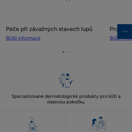
Bližší
Bližší
Péče při závažných stavech lupů
Program
informace
informace
Bližší informace
Bližší inf
Péče při závažných
Program
stavech
péče
lupů
proti
Přejít
Přejít
Přejít
na
na
na
mastným
položku
položku
položku
lupům
1
2
3
Specializované dermatologické produkty pro kůži a
vlasovou pokožku.