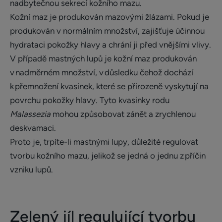
nadbytečnou sekrecí kožního mazu.
Kožní maz je produkován mazovými žlázami. Pokud je
produkován v normálním množství, zajišťuje účinnou
hydrataci pokožky hlavy a chrání ji před vnějšími vlivy.
V případě mastných lupů je kožní maz produkován
v nadměrném množství, v důsledku čehož dochází
k přemnožení kvasinek, které se přirozeně vyskytují na
povrchu pokožky hlavy. Tyto kvasinky rodu
Malassezia
mohou způsobovat zánět a zrychlenou
deskvamaci.
Proto je, trpíte-li mastnými lupy, důležité regulovat
tvorbu kožního mazu, jelikož se jedná o jednu z příčin
vzniku lupů.
Zelený jíl regulující tvorbu