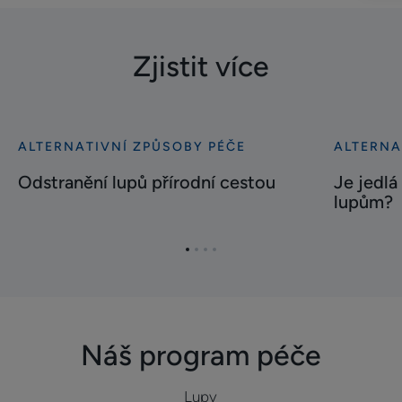
Zjistit více
ALTERNATIVNÍ ZPŮSOBY PÉČE
ALTERNA
Bližší
Bližší
informace
informace
Odstranění lupů přírodní cestou
Je jedlá
Odstranění
Je
lupům?
lupů
jedlá
přírodní
soda
Přejít
Přejít
Přejít
Přejít
cestou
účinná
na
na
na
na
v
položku
položku
položku
položku
boji
1
2
3
4
proti
Náš program péče
lupům?
Lupy