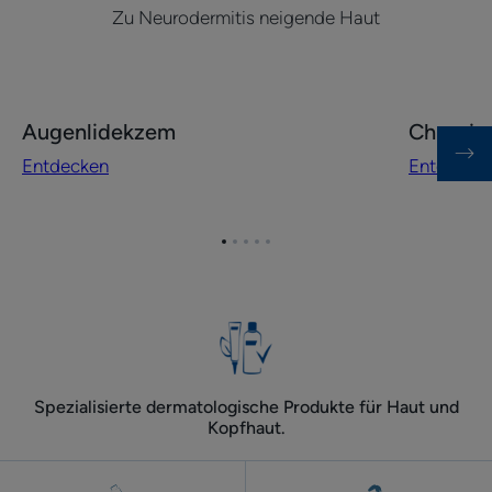
Zu Neurodermitis neigende Haut
Entdecken
Entdecke
Augenlidekzem
Chronis
Augenlidekzem
Chronisch
Entdecken
Entdecke
Handekz
Zum
Zum
Zum
Zum
Zum
Element
Element
Element
Element
Element
1
2
3
4
5
Spezialisierte dermatologische Produkte für Haut und
Kopfhaut.