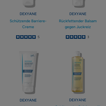
DEXYANE
DEXYANE
Schützende Barriere-
Rückfettender Balsam
Creme
gegen Juckreiz
5
/
5
5
5
/
5
3
-
-
Leichte
Schützendes
Creme
Reinigungsöl
gegen
Juckreiz
DEXYANE
DEXYANE