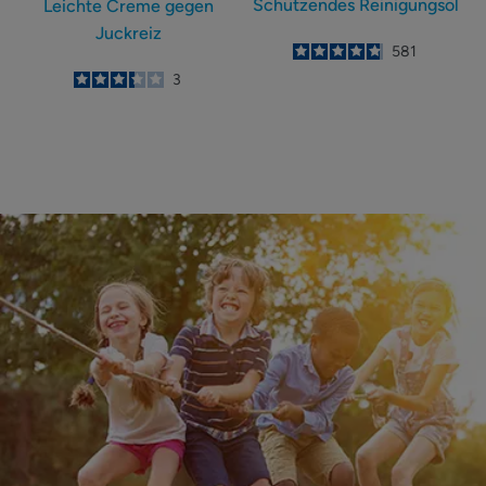
Schützendes Reinigungsöl
Leichte Creme gegen
Juckreiz
4.8
/
5
581
-
3.3
/
5
3
-