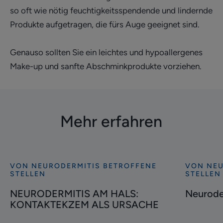
so oft wie nötig feuchtigkeitsspendende und lindernde
Produkte aufgetragen, die fürs Auge geeignet sind.
Genauso sollten Sie ein leichtes und hypoallergenes
Make-up und sanfte Abschminkprodukte vorziehen.
Mehr erfahren
VON NEURODERMITIS BETROFFENE
VON NEU
Entdecken
Entdecke
STELLEN
STELLEN
NEURODERMITIS
Neuroderm
NEURODERMITIS AM HALS:
Neurode
AM
Kopfhaut
KONTAKTEKZEM ALS URSACHE
HALS:
KONTAKTEKZEM