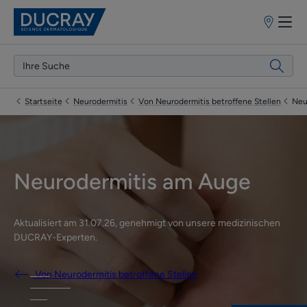
Apothekenf
Startseite
Neurodermitis
Von Neurodermitis betroffene Stellen
Neu
Neurodermitis am Auge
Aktualisiert am
31.07.26
, genehmigt von
unsere medizinischen
DUCRAY-Experten
.
Von Neurodermitis betroffene Stellen