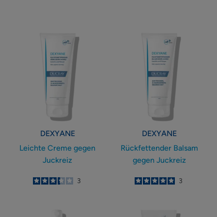
Leichte
Rückfettender
Creme
Balsam
gegen
gegen
Juckreiz
Juckreiz
DEXYANE
DEXYANE
Leichte Creme gegen
Rückfettender Balsam
Juckreiz
gegen Juckreiz
3.3
/
5
3
5
/
5
3
-
-
Schützendes
Schützende