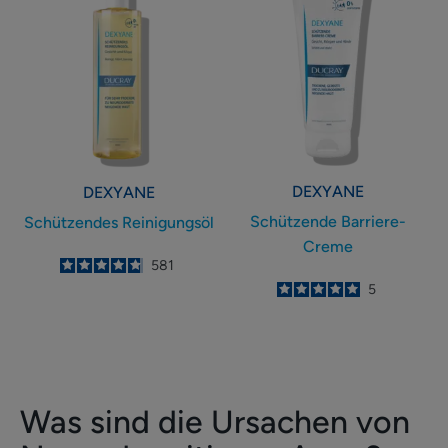
Reinigungsöl
Barriere-
Creme
DEXYANE
DEXYANE
Schützende Barriere-
Schützendes Reinigungsöl
Creme
4.8
/
5
581
-
5
/
5
5
-
Was sind die Ursachen von