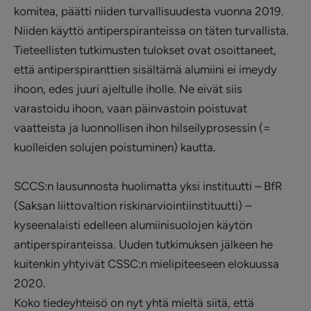
komitea, päätti niiden turvallisuudesta vuonna 2019.
Niiden käyttö antiperspiranteissa on täten turvallista.
Tieteellisten tutkimusten tulokset ovat osoittaneet,
että antiperspiranttien sisältämä alumiini ei imeydy
ihoon, edes juuri ajeltulle iholle. Ne eivät siis
varastoidu ihoon, vaan päinvastoin poistuvat
vaatteista ja luonnollisen ihon hilseilyprosessin (=
kuolleiden solujen poistuminen) kautta.
SCCS:n lausunnosta huolimatta yksi instituutti – BfR
(Saksan liittovaltion riskinarviointiinstituutti) –
kyseenalaisti edelleen alumiinisuolojen käytön
antiperspiranteissa. Uuden tutkimuksen jälkeen he
kuitenkin yhtyivät CSSC:n mielipiteeseen elokuussa
2020.
Koko tiedeyhteisö on nyt yhtä mieltä siitä, että