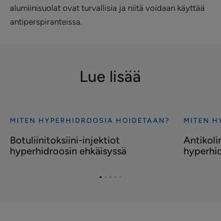
alumiinisuolat ovat turvallisia ja niitä voidaan käyttää
antiperspiranteissa.
Lue lisää
MITEN HYPERHIDROOSIA HOIDETAAN?
MITEN H
Tutustu
Tutustu
Botuliinitoksiini-
Antikoline
Botuliinitoksiini-injektiot
Antikoli
injektiot
lääkitys
hyperhidroosin ehkäisyssä
hyperhid
hyperhidroosin
hyperhidr
ehkäisyssä
ehkäisyss
Siirry
Siirry
Siirry
Siirry
Siirry
kohteeseen
kohteeseen
kohteeseen
kohteeseen
kohteeseen
1
2
3
4
5