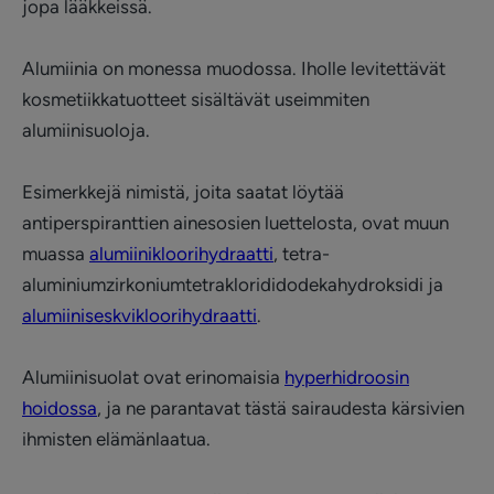
jopa lääkkeissä.
Alumiinia on monessa muodossa. Iholle levitettävät
kosmetiikkatuotteet sisältävät useimmiten
alumiinisuoloja.
Esimerkkejä nimistä, joita saatat löytää
antiperspiranttien ainesosien luettelosta, ovat muun
muassa
alumiinikloorihydraatti
, tetra-
aluminiumzirkoniumtetraklorididodekahydroksidi ja
alumiiniseskvikloorihydraatti
.
Alumiinisuolat ovat erinomaisia
hyperhidroosin
hoidossa
, ja ne parantavat tästä sairaudesta kärsivien
ihmisten elämänlaatua.