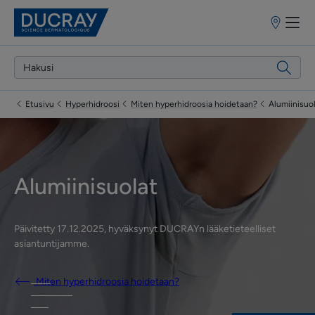
Myyntipiste
Etusivu
Hyperhidroosi
Miten hyperhidroosia hoidetaan?
Alumiinisuo
Alumiinisuolat
Päivitetty
17.12.2025
, hyväksynyt
DUCRAYn lääketieteelliset
asiantuntijamme
.
Miten hyperhidroosia hoidetaan?