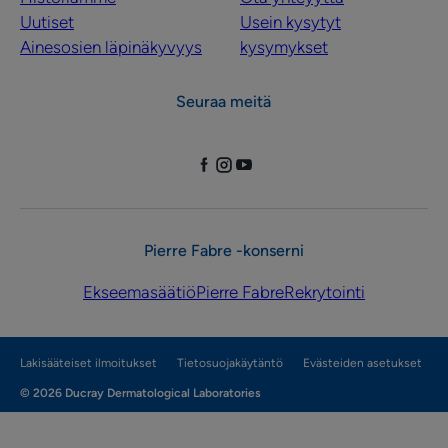
Uutiset
Usein kysytyt
Ainesosien läpinäkyvyys
kysymykset
Seuraa meitä
Pierre Fabre -konserni
Ekseemasäätiö
Pierre Fabre
Rekrytointi
Lakisääteiset ilmoitukset
Tietosuojakäytäntö
Evästeiden asetukset
© 2026 Ducray Dermatological Laboratories