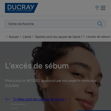
Points
de
vente
Accueil
L'acné
Quelles sont les causes de l’acné ?
L’excès de sébum
L’excès de sébum
Mise à jour le
18/12/25
, approuvé par
nos experts médicaux
DUCRAY
.
Quelles sont les causes de l’acné ?