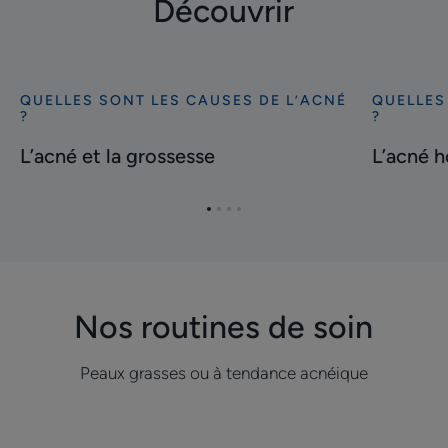
Découvrir
QUELLES SONT LES CAUSES DE L’ACNÉ
QUELLES
Découvrir
Découvrir
?
?
L’acné
L’acné
L’acné et la grossesse
L’acné 
et
hormonal
la
grossesse
Aller
Aller
Aller
Aller
à
à
à
à
l'item
l'item
l'item
l'item
1
2
3
4
Nos routines de soin
Peaux grasses ou à tendance acnéique