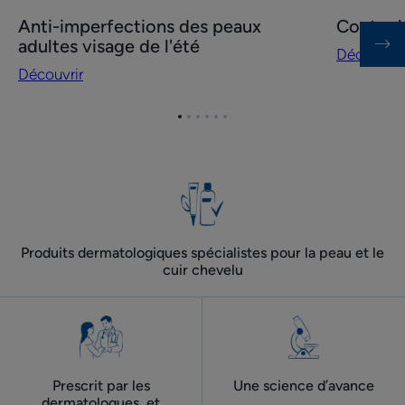
Découvrir
Découvrir
Anti-imperfections des peaux
Contre 
Anti-
Contre
adultes visage de l'été
Découvrir
imperfections
les
Découvrir
des
boutons
peaux
Aller
Aller
Aller
Aller
Aller
Aller
adultes
à
à
à
à
à
à
visage
l'item
l'item
l'item
l'item
l'item
l'item
de
1
2
3
4
5
6
l'été
Produits dermatologiques spécialistes pour la peau et le
cuir chevelu
Prescrit par les
Une science d’avance
dermatologues ​ et