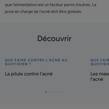
que l’alimentation est un facteur parmi d’autres. La
prise en charge de l’acné doit être globale.
Découvrir
QUE FAIRE CONTRE L’ACNÉ AU
QUE FAI
Découvrir
Découvrir
QUOTIDIEN ?
QUOTIDI
La
Les
La pilule contre l’acné
Les masq
pilule
masques
l’acné
contre
pour
l’acné
lutter
contre
Aller
Aller
Aller
Aller
Aller
Aller
Aller
Aller
l’acné
à
à
à
à
à
à
à
à
l'item
l'item
l'item
l'item
l'item
l'item
l'item
l'item
1
2
3
4
5
6
7
8