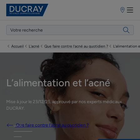
Points
de
vente
Accueil
L'acné
Que faire contre l’acné au quotidien ?
L’alimentation e
L’alimentation et l’acné
Mise à jour le
23/12/25
, approuvé par
nos experts médicaux
DUCRAY
.
Que faire contre l’acné au quotidien ?