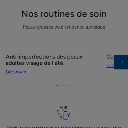
Nos routines de soin
Peaux grasses ou à tendance acnéique
Découvrir
Découvrir
Anti-imperfections des peaux
Contre 
Anti-
Contre
adultes visage de l'été
Découvrir
imperfections
les
Découvrir
des
boutons
peaux
Aller
Aller
Aller
Aller
Aller
Aller
adultes
à
à
à
à
à
à
visage
l'item
l'item
l'item
l'item
l'item
l'item
de
1
2
3
4
5
6
l'été