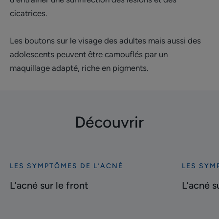
cicatrices.
Les boutons sur le visage des adultes mais aussi des
adolescents peuvent être camouflés par un
maquillage adapté, riche en pigments.
Découvrir
LES SYMPTÔMES DE L’ACNÉ
LES SYM
Découvrir
Découvrir
L’acné
L’acné
L’acné sur le front
L’acné s
sur
sur
le
le
front
menton