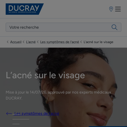
Points
de
vente
Accueil
L'acné
Les symptômes de l’acné
L’acné sur le visage
L’acné sur le visage
Mise à jour le
14/07/26
, approuvé par
nos experts médicaux
DUCRAY
.
Les symptômes de l’acné