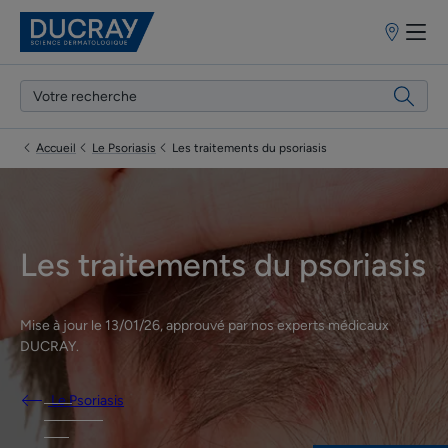
Points
de
vente
Accueil
Le Psoriasis
Les traitements du psoriasis
Les traitements du psoriasis
Mise à jour le
13/01/26
, approuvé par
nos experts médicaux
DUCRAY
.
Le Psoriasis