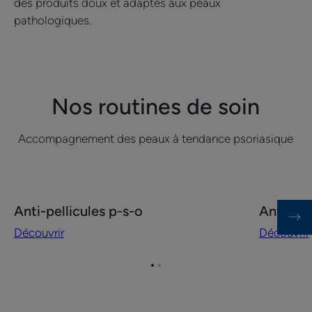
des produits doux et adaptés aux peaux
pathologiques.
Nos routines de soin
Accompagnement des peaux à tendance psoriasique
Découvrir
Découvrir
Anti-pellicules p-s-o
Anti-pla
Anti-
Anti-
Découvrir
Découvrir
pellicules
plaques
p-
p-
s-
s-
Aller
Aller
à
à
o
o
l'item
l'item
visage
1
2