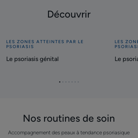
Découvrir
LES ZONES ATTEINTES PAR LE
LES ZON
Découvrir
Découvrir
PSORIASIS
PSORIAS
Le
Le
Le psoriasis génital
Le psoria
psoriasis
psoriasis
génital
de
l’oreille
Aller
Aller
Aller
Aller
Aller
Aller
Aller
à
à
à
à
à
à
à
l'item
l'item
l'item
l'item
l'item
l'item
l'item
1
2
3
4
5
6
7
Nos routines de soin
Accompagnement des peaux à tendance psoriasique