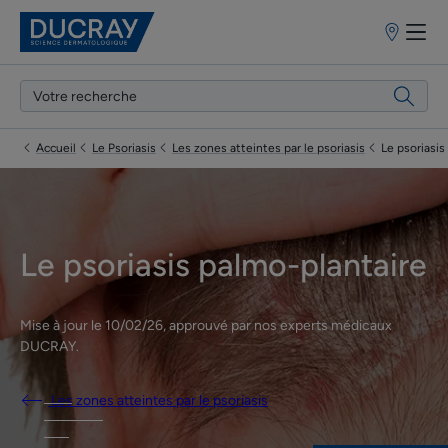
Points
de
vente
Accueil
Le Psoriasis
Les zones atteintes par le psoriasis
Le psoriasis
Le psoriasis palmo-plantaire
Mise à jour le
10/02/26
, approuvé par
nos experts médicaux
DUCRAY
.
Les zones atteintes par le psoriasis