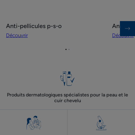
Découvrir
Découvrir
Anti-pellicules p-s-o
Anti-pla
Anti-
Anti-
Découvrir
Découvrir
pellicules
plaques
p-
p-
s-
s-
Aller
Aller
à
à
o
o
l'item
l'item
visage
1
2
et
corps
Produits dermatologiques spécialistes pour la peau et le
cuir chevelu