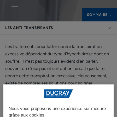
SOMMAIRE
LES ANTI-TRANSPIRANTS
Les traitements pour lutter contre la transpiration
excessive dépendent du type d’hyperhidrose dont on
souffre. Il n’est pas toujours évident d’en parler,
souvent on n’ose pas et surtout on ne sait que faire
contre cette transpiration excessive. Heureusement, il
existe de nombreuses solutions pour soigner
l’hyperhidrose. N’hésitez pas à demander conseil à
votre médecin.
Nous vous proposons une expérience sur mesure
grâce aux cookies