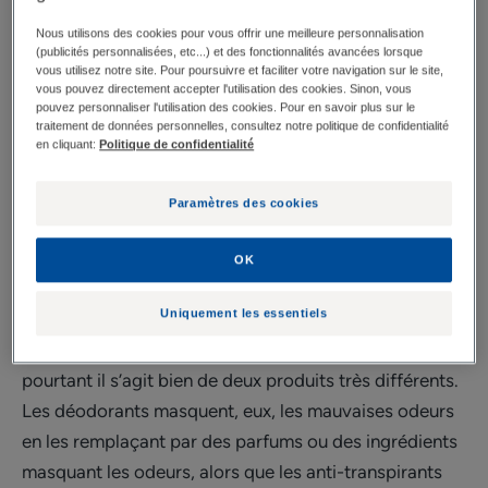
Les anti-transpirants
Nous utilisons des cookies pour vous offrir une meilleure personnalisation
(publicités personnalisées, etc...) et des fonctionnalités avancées lorsque
vous utilisez notre site. Pour poursuivre et faciliter votre navigation sur le site,
Les anti-transpirants sont des produits proposés en
vous pouvez directement accepter l'utilisation des cookies. Sinon, vous
première intention pour soigner une
transpiration
pouvez personnaliser l'utilisation des cookies. Pour en savoir plus sur le
traitement de données personnelles, consultez notre politique de confidentialité
excessive
. Votre pharmacien pourra vous aider à
en cliquant:
Politique de confidentialité
trouver la solution la plus adaptée parmi l’offre de
produits disponibles en pharmacie.
Paramètres des cookies
Ils contiennent en général des
sels d’aluminium
qui
permettent de bloquer la transpiration excessive et
OK
d’empêcher les mauvaises odeurs.
Uniquement les essentiels
On confond souvent
anti-transpirants
et déodorants,
pourtant il s’agit bien de deux produits très différents.
Les déodorants masquent, eux, les mauvaises odeurs
en les remplaçant par des parfums ou des ingrédients
masquant les odeurs, alors que les anti-transpirants