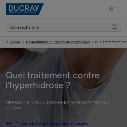
Points
de
vente
Accueil
L’hyperhidrose ou transpiration excessive
Quel traitement cont
Quel traitement contre
l’hyperhidrose ?
Mise à jour le
15.06.26
, approuvé par
nos experts médicaux
DUCRAY
.
L’hyperhidrose ou transpiration excessive